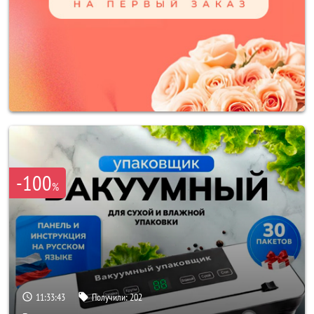
-100
%
11:33:41
Получили:
202