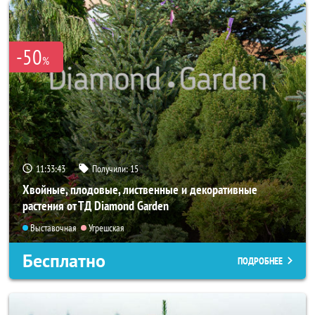
-50
%
11:33:41
Получили:
15
Хвойные, плодовые, лиственные и декоративные
растения от ТД Diamond Garden
Выставочная
Угрешская
Бесплатно
ПОДРОБНЕЕ