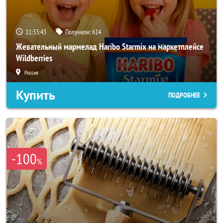
11:33:41
Получили:
614
Жевательный мармелад Haribo Starmix на маркетплейсе
Wildberries
Россия
Купить
ПОДРОБНЕЕ
-100
%