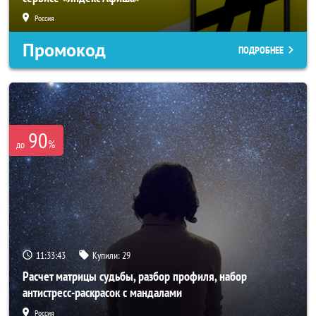
Россия
Промокод
ПОДРОБНЕЕ
90
%
до
11:33:41
Купили:
29
Расчет матрицы судьбы, разбор профиля, набор
антистресс-раскрасок с мандалами
Россия