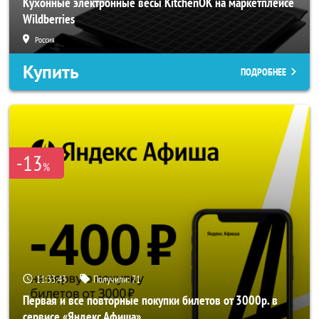
Кухонные электронные весы KitchenOK на маркетплейсе
Wildberries
Россия
Купить
ПОДРОБНЕЕ
-13
%
11:33:41
Получили:
71
Первая и все повторные покупки билетов от 3000р. в
сервисе «Яндекс Афиша»