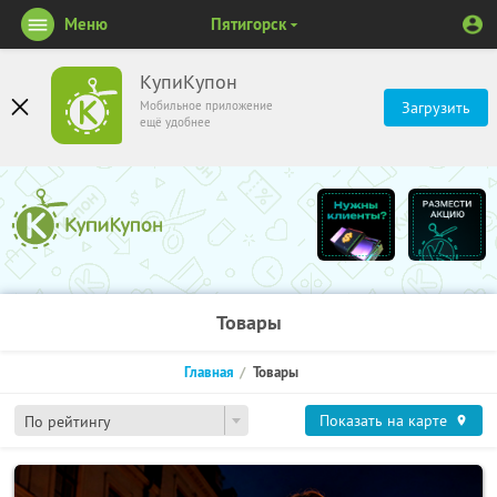
Меню
Пятигорск
КупиКупон
Мобильное приложение
Загрузить
ещё удобнее
Товары
Главная
Товары
Показать на карте
По рейтингу