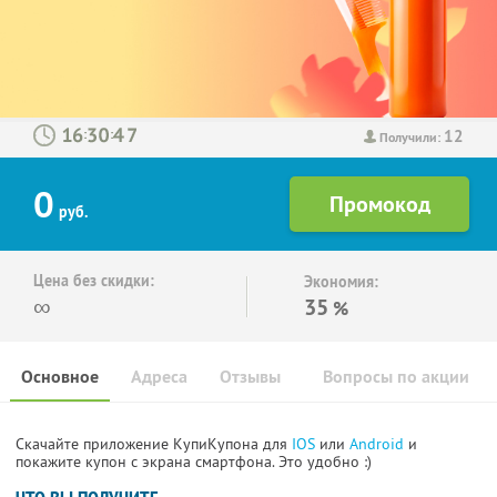
12
:
:
Получили:
0
руб.
Цена без скидки:
Экономия:
∞
35
%
Основное
Адреса
Отзывы
Вопросы по акции
Скачайте приложение КупиКупона для
IOS
или
Android
и
покажите купон с экрана смартфона. Это удобно :)