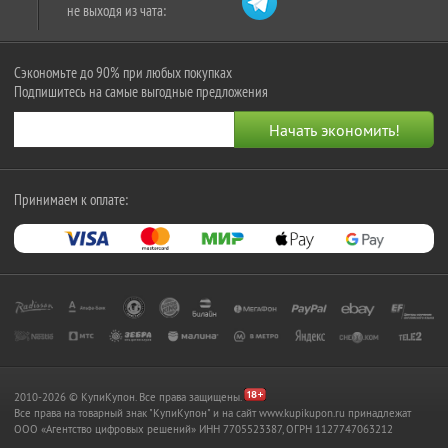
не выходя из чата:
Сэкономьте до 90% при любых покупках
Подпишитесь на самые выгодные предложения
Принимаем к оплате:
2010-2026 © КупиКупон. Все права защищены.
Все права на товарный знак "КупиКупон" и на сайт www.kupikupon.ru принадлежат
OOO «Агентство цифровых решений» ИНН 7705523387, ОГРН 1127747063212