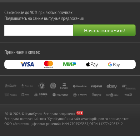
Сэкономьте до 90% при любых покупках
Подпишитесь на самые выгодные предложения
Принимаем к оплате:
2010-2026 © КупиКупон. Все права защищены.
Все права на товарный знак "КупиКупон" и на сайт www.kupikupon.ru принадлежат
OOO «Агентство цифровых решений» ИНН 7705523387, ОГРН 1127747063212