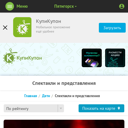
Меню
Пятигорск
КупиКупон
Мобильное приложение
Загрузить
ещё удобнее
Спектакли и представления
Главная
Дети
Спектакли и представления
Показать на карте
По рейтингу