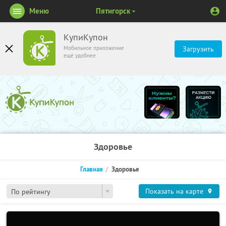
Меню
Пятигорск
КупиКупон
Мобильное приложение
Загрузить
ещё удобнее
Здоровье
Главная
Здоровье
Показать на карте
По рейтингу