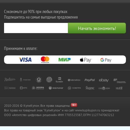
Сэкономьте до 90% при любых покупках
Подпишитесь на самые выгодные предложения
Принимаем к оплате:
2010-2026 © КупиКупон. Все права защищены.
Все права на товарный знак "КупиКупон" и на сайт www.kupikupon.ru принадлежат
OOO «Агентство цифровых решений» ИНН 7705523387, ОГРН 1127747063212