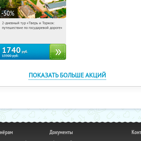
-50
%
2-дневный тур «Тверь и Торжок:
03:16:01
Купили:
30
путешествие по государевой дороге»
Достоевская
1740
руб.
13900
руб.
ПОКАЗАТЬ БОЛЬШЕ АКЦИЙ
тнёрам
Документы
Кон