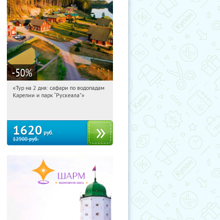
-50
%
«Тур на 2 дня: сафари по водопадам
03:16:01
Купили:
6
Карелии и парк “Рускеала"»
Достоевская
1620
руб.
12900
руб.