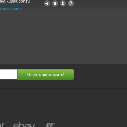
si@kupikupon.ru
аться с нами