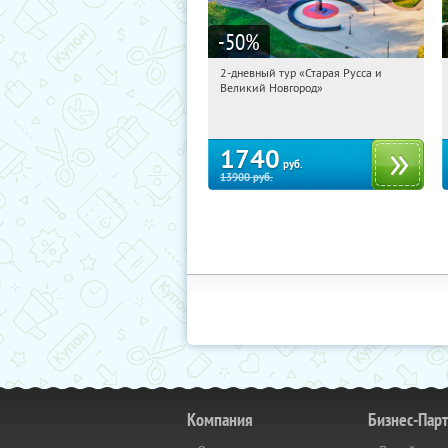
-50
%
2-дневный тур «Старая Русса и
03:16:01
Купили:
8
Великий Новгород»
Достоевская
1740
руб.
13900
руб.
Компания
Бизнес-Пар