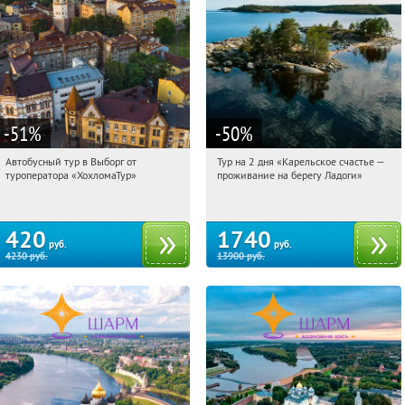
-51
%
-50
%
Автобусный тур в Выборг от
Тур на 2 дня «Карельское счастье —
03:16:01
Купили:
9
03:16:01
Купили:
39
туроператора «ХохломаТур»
проживание на берегу Ладоги»
Сенная площадь
Достоевская
420
1740
руб.
руб.
4230
руб.
13900
руб.