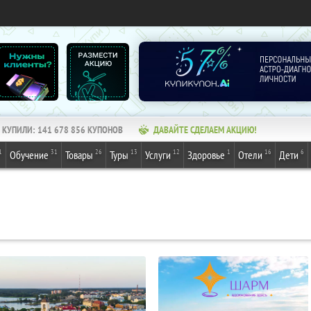
КУПИЛИ:
141 678 856
КУПОНОВ
ДАВАЙТЕ СДЕЛАЕМ АКЦИЮ!
1
31
26
13
12
1
16
6
Обучение
Товары
Туры
Услуги
Здоровье
Отели
Дети