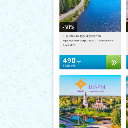
-50
%
1-дневный тур «Рускеала —
03:16:01
Купили:
48
мраморное царство» от компании
Достоевская
«Шарм»
490
руб.
3900
руб.