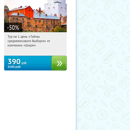
-50
%
Тур на 1 день «Тайны
03:16:01
Купили:
58
средневекового Выборга» от
Достоевская
компании «Шарм»
390
руб.
3100
руб.