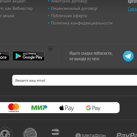
елаем акцию!
Агентский договор
spro
е, как Вебмастер
Лицензионный договор
Связ
е акции
Публичная оферта
Политика конфиденциальности
Ищите скидки поблизости,
не выходя из чата: