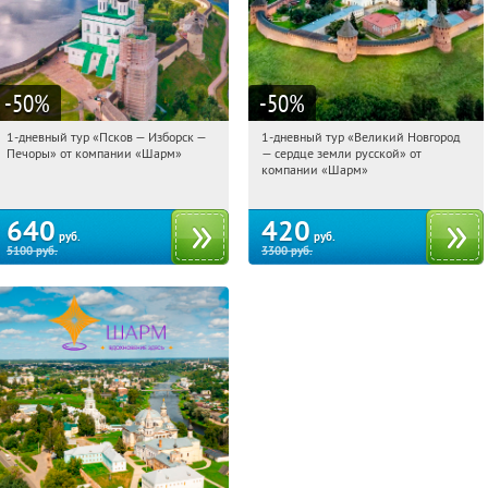
-50
%
-50
%
1-дневный тур «Псков — Изборск —
1-дневный тур «Великий Новгород
03:16:01
Купили:
12
03:16:01
Купили:
22
Печоры» от компании «Шарм»
— сердце земли русской» от
Достоевская
Достоевская
компании «Шарм»
640
420
руб.
руб.
5100
руб.
3300
руб.