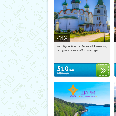
-51
%
Автобусный тур в Великий Новгород
03:16:01
Купили:
2
от туроператора «ХохломаТур»
Сенная площадь
510
руб.
5190
руб.