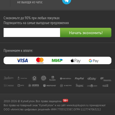
не выходя из чата:
Сэкономьте до 90% при любых покупках
Подпишитесь на самые выгодные предложения
Принимаем к оплате:
2010-2026 © КупиКупон. Все права защищены.
Все права на товарный знак "КупиКупон" и на сайт www.kupikupon.ru принадлежат
OOO «Агентство цифровых решений» ИНН 7705523387, ОГРН 1127747063212