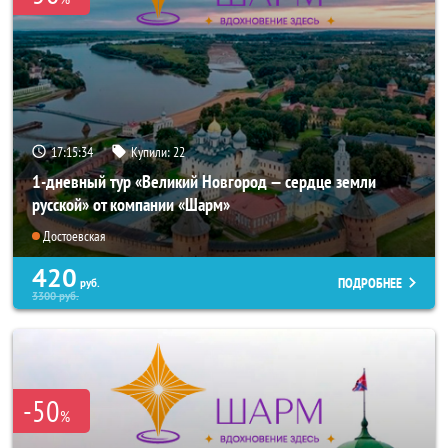
17:15:33
Купили:
22
1-дневный тур «Великий Новгород — сердце земли
русской» от компании «Шарм»
Достоевская
420
ПОДРОБНЕЕ
руб.
3300
руб.
-50
%