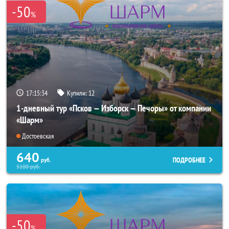
-50
%
17:15:33
Купили:
12
1-дневный тур «Псков — Изборск — Печоры» от компании
«Шарм»
Достоевская
640
ПОДРОБНЕЕ
руб.
5100
руб.
-50
%