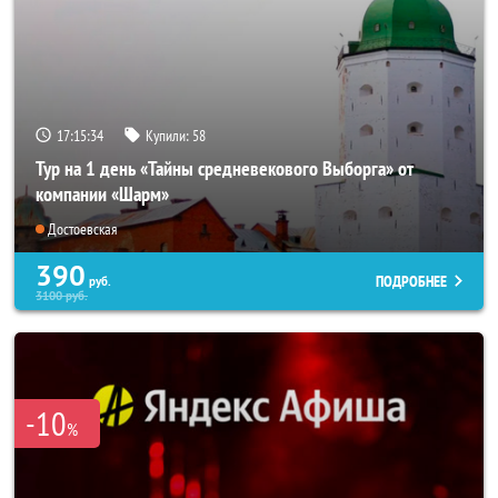
17:15:33
Купили:
58
Тур на 1 день «Тайны средневекового Выборга» от
компании «Шарм»
Достоевская
390
ПОДРОБНЕЕ
руб.
3100
руб.
-10
%