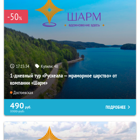
-50
%
17:15:33
Купили:
48
1-дневный тур «Рускеала — мраморное царство» от
компании «Шарм»
Достоевская
490
ПОДРОБНЕЕ
руб.
3900
руб.