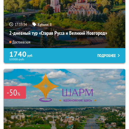
17:15:33
Купили:
8
2-дневный тур «Старая Русса и Великий Новгород»
Достоевская
1740
ПОДРОБНЕЕ
руб.
13900
руб.
-50
%