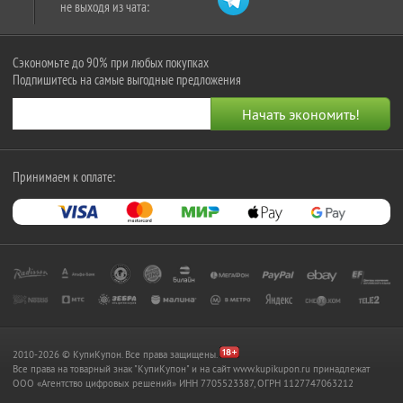
не выходя из чата:
Сэкономьте до 90% при любых покупках
Подпишитесь на самые выгодные предложения
Принимаем к оплате:
2010-2026 © КупиКупон. Все права защищены.
Все права на товарный знак "КупиКупон" и на сайт www.kupikupon.ru принадлежат
OOO «Агентство цифровых решений» ИНН 7705523387, ОГРН 1127747063212