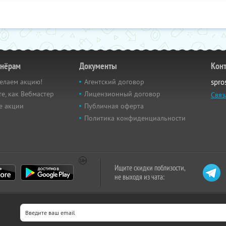
тнёрам
Документы
Кон
елаем акцию!
Агентский договор
spro
е, как Вебмастер
Лицензионный договор
Связ
е акции
Публичная оферта
Политика конфиденциальности
Ищите скидки поблизости,
не выходя из чата: