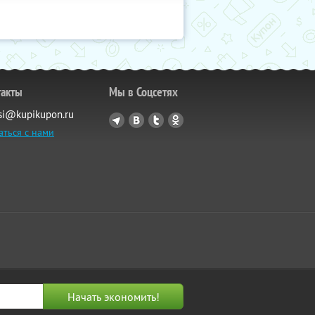
такты
Мы в Соцсетях
si@kupikupon.ru
аться с нами