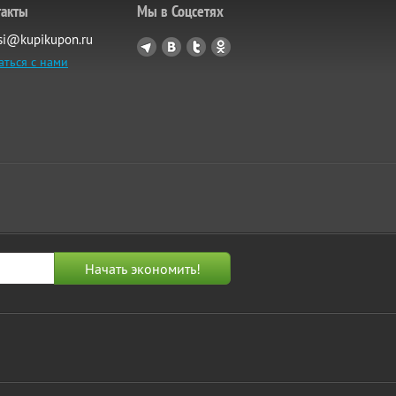
такты
Мы в Соцсетях
si@kupikupon.ru
аться с нами