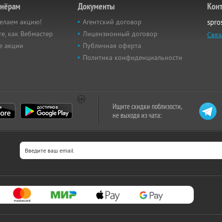
тнёрам
Документы
Кон
елаем акцию!
Агентский договор
spro
е, как Вебмастер
Лицензионный договор
Связ
е акции
Публичная оферта
Политика конфиденциальности
Ищите скидки поблизости,
не выходя из чата: