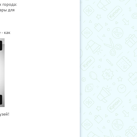
х города:
ары для
- как
узей!