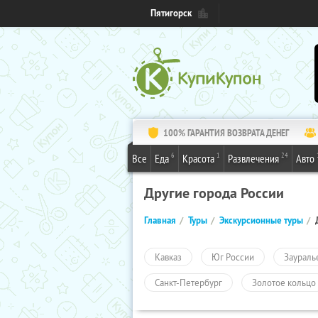
Пятигорск
100% ГАРАНТИЯ ВОЗВРАТА ДЕНЕГ
6
1
24
Все
Еда
Красота
Развлечения
Авто
Другие города России
Главная
Туры
Экскурсионные туры
Кавказ
Юг России
Заураль
Санкт-Петербург
Золотое кольцо