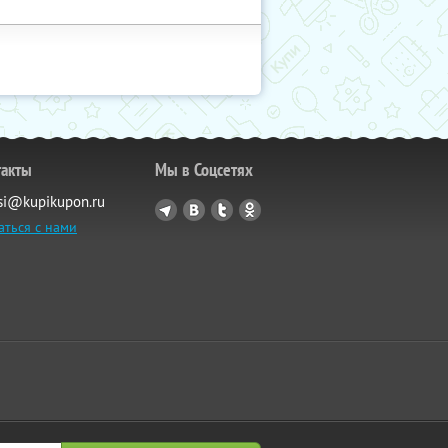
такты
Мы в Соцсетях
si@kupikupon.ru
аться с нами