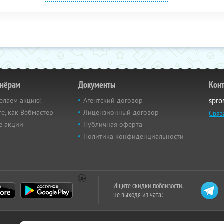
тнёрам
Документы
Кон
елаем акцию!
Агентский договор
spro
е, как Вебмастер
Лицензионный договор
Связ
е акции
Публичная оферта
Политика конфиденциальности
Ищите скидки поблизости,
не выходя из чата: