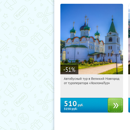
-51
%
Автобусный тур в Великий Новгород
20:20:04
Купили:
2
от туроператора «ХохломаТур»
Сенная площадь
510
руб.
5190
руб.