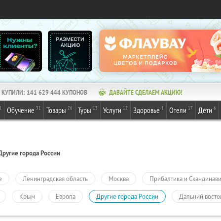
КУПИЛИ:
141 629 444
КУПОНОВ
ДАВАЙТЕ СДЕЛАЕМ АКЦИЮ!
1
31
26
13
12
1
17
6
Обучение
Товары
Туры
Услуги
Здоровье
Отели
Дети
Другие города России
е
Ленинградская область
Москва
Прибалтика и Скандинав
Крым
Европа
Другие города России
Дальний восто