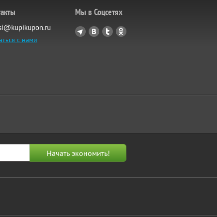
такты
Мы в Соцсетях
si@kupikupon.ru
аться с нами