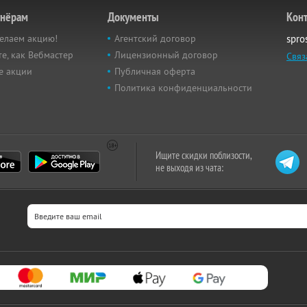
тнёрам
Документы
Кон
елаем акцию!
Агентский договор
spro
е, как Вебмастер
Лицензионный договор
Связ
е акции
Публичная оферта
Политика конфиденциальности
Ищите скидки поблизости,
не выходя из чата: