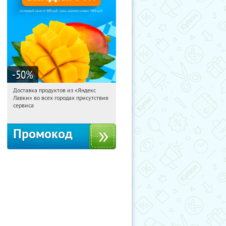
-50
%
Доставка продуктов из «Яндекс
00:38:42
Получили:
165
Лавки» во всех городах присутствия
Россия
сервиса
Промокод