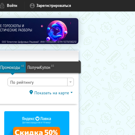
Войти
Зарегистрироваться
48
83
Промокоды
ПолучиКупон
По рейтингу
Показать на карте