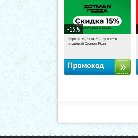
-15
%
Первый заказ от 2999р. в сети
00:38:42
Получили:
43
пиццерий Zotman Pizza
Россия
Промокод