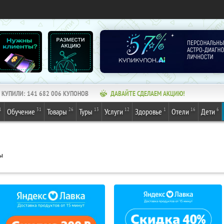
КУПИЛИ:
141 682 006
КУПОНОВ
ДАВАЙТЕ СДЕЛАЕМ АКЦИЮ!
1
31
26
13
12
1
16
6
Обучение
Товары
Туры
Услуги
Здоровье
Отели
Дети
ы