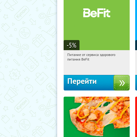
-5
%
Питание от сервиса здорового
00:38:42
Получи первым!
питания BeFit
Россия
Перейти