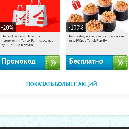
-20
%
-100
%
Первый заказ от 1090р. в
Ролл «Чеддер» в подарок при заказе
00:38:42
Получили:
256
00:38:42
Получили:
108
приложении TanukiFamily: роллы,
от 1490р. в TanukiFamily
Россия
Россия
суши, пицца и другое
Промокод
Бесплатно
ПОКАЗАТЬ БОЛЬШЕ АКЦИЙ