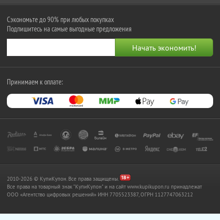
Сэкономьте до 90% при любых покупках
Подпишитесь на самые выгодные предложения
Принимаем к оплате:
2010-2026 © КупиКупон. Все права защищены.
Все права на товарный знак "КупиКупон" и на сайт www.kupikupon.ru принадлежат
OOO «Агентство цифровых решений» ИНН 7705523387, ОГРН 1127747063212