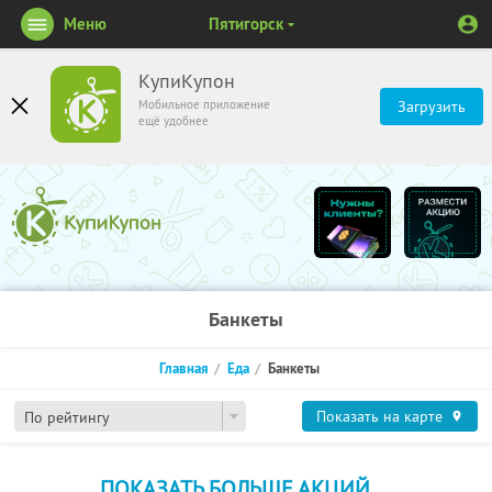
Меню
Пятигорск
КупиКупон
Мобильное приложение
Загрузить
ещё удобнее
Банкеты
Главная
Еда
Банкеты
Показать на карте
По рейтингу
ПОКАЗАТЬ БОЛЬШЕ АКЦИЙ