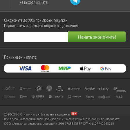
не выходя из чата:
Сэкономьте до 90% при любых покупках
Подпишитесь на самые выгодные предложения
Принимаем к оплате:
2010-2026 © КупиКупон. Все права защищены.
Все права на товарный знак "КупиКупон" и на сайт www.kupikupon.ru принадлежат
OOO «Агентство цифровых решений» ИНН 7705523387, ОГРН 1127747063212