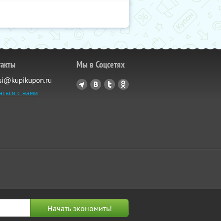
такты
Мы в Соцсетях
si@kupikupon.ru
аться с нами