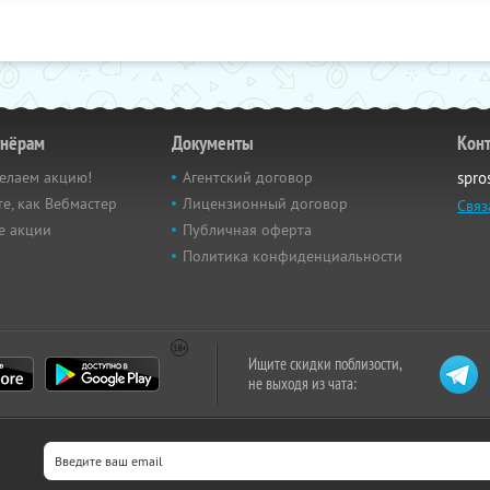
тнёрам
Документы
Кон
елаем акцию!
Агентский договор
spro
е, как Вебмастер
Лицензионный договор
Связ
е акции
Публичная оферта
Политика конфиденциальности
Ищите скидки поблизости,
не выходя из чата: