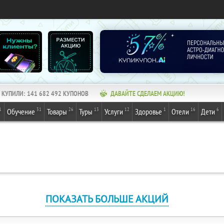
КУПИЛИ:
141 682 492
КУПОНОВ
ДАВАЙТЕ СДЕЛАЕМ АКЦИЮ!
1
31
26
13
12
1
16
6
Обучение
Товары
Туры
Услуги
Здоровье
Отели
Дети
ПОКАЗАТЬ БОЛЬШЕ АКЦИЙ