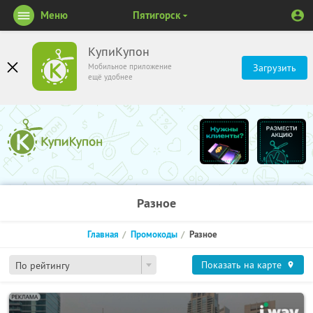
Меню
Пятигорск
КупиКупон
Мобильное приложение
Загрузить
ещё удобнее
Разное
Главная
Промокоды
Разное
Показать на карте
По рейтингу