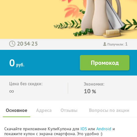
1
:
:
Получили:
0
руб.
Цена без скидки:
Экономия:
∞
10
%
Основное
Адреса
Отзывы
Вопросы по акции
Скачайте приложение КупиКупона для
IOS
или
Android
и
покажите купон с экрана смартфона. Это удобно :)