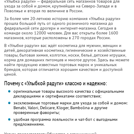
«Улыбка радуги» — федеральная сеть магазинов товаров для
ухода за собой и домом, крупнейшая на Северо-Западе и в
Поволжье и вторая по величине в России.
За более чем 20-летнюю историю компания «Улыбка радуги»
прошла большой путь от одного розничного магазина до
федеральной сети дрогери и интернет-магазина. Сегодня в
команде около 12000 человек. Для вас открыты более 1600
магазинов, которые расположены в 270 городах России.
В «Улыбке радуги» вас ждёт косметика для мужчин, женщин и
детей, декоративная косметика, гигиенические и хозяйственные
товары, бытовая химия, колготки, носки, бельё, детские игрушки,
корма для домашних питомцев и многое другое. Здесь вы можете
найти продукцию известных торговых марок и уникальных
брендов, которая отличается хорошим качеством и доступной
ценой.
Почему с «Улыбкой радуги» классно и надежно:
оригинальные товары высокого качества с официальными
декларациями и сертификатами соответствия;
эксклюзивные торговые марки для ухода за собой и домом:
Benabi, Valori, Delicare, Kloger, Bambolina и другие
проверенные фавориты;
удобная программа лояльности и чат-бот с выгодными
предложениями.