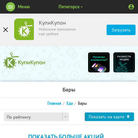
Меню
Пятигорск
КупиКупон
Мобильное приложение
Загрузить
ещё удобнее
Бары
Главная
Еда
Бары
Показать на карте
По рейтингу
ПОКАЗАТЬ БОЛЬШЕ АКЦИЙ