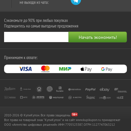
не выходя из чата:
Сэкономьте до 90% при любых покупках
Подпишитесь на самые выгодные предложения
Принимаем к оплате:
2010-2026 © КупиКупон. Все права защищены.
Все права на товарный знак "КупиКупон" и на сайт www.kupikupon.ru принадлежат
OOO «Агентство цифровых решений» ИНН 7705523387, ОГРН 1127747063212