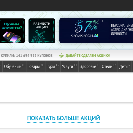
КУПИЛИ:
141 694 932
КУПОНОВ
ДАВАЙТЕ СДЕЛАЕМ АКЦИЮ!
1
31
26
13
14
1
17
6
Обучение
Товары
Туры
Услуги
Здоровье
Отели
Дети
ПОКАЗАТЬ БОЛЬШЕ АКЦИЙ