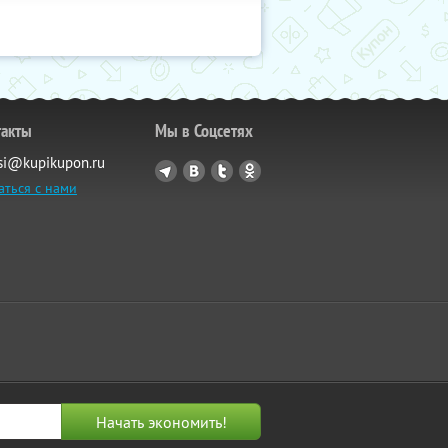
такты
Мы в Соцсетях
si@kupikupon.ru
аться с нами