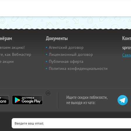
тнёрам
Документы
Кон
елаем акцию!
Агентский договор
spro
е, как Вебмастер
Лицензионный договор
Связ
е акции
Публичная оферта
Политика конфиденциальности
Ищите скидки поблизости,
не выходя из чата: