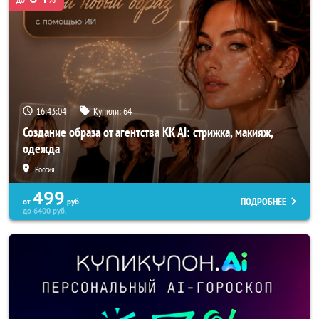
16:43:03
Купили:
64
Создание образа от агентства KK AI: стрижка, макияж,
одежда
Россия
499
ПОДРОБНЕЕ
от
руб.
до
6400
руб.