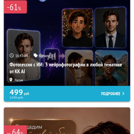
-61
%
16:43:03
Купили:
81
Фотосессия с ИИ: 3 нейрофотографии в любой тематике
от KK AI
Россия
499
ПОДРОБНЕЕ
руб.
1290
руб.
64
%
до