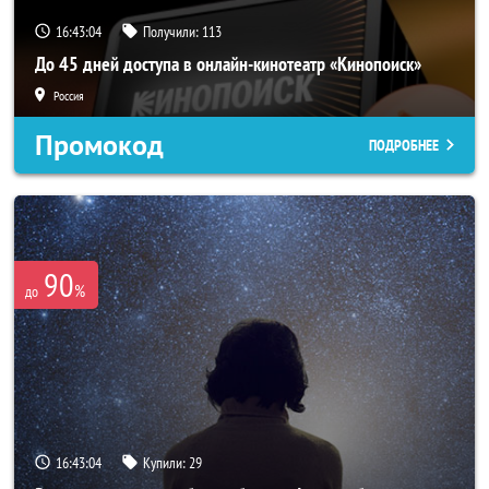
16:43:03
Получили:
113
До 45 дней доступа в онлайн-кинотеатр «Кинопоиск»
Россия
Промокод
ПОДРОБНЕЕ
90
%
до
16:43:03
Купили:
29