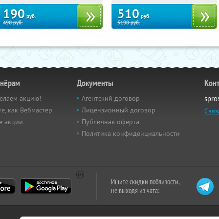
190
510
руб.
руб.
490
руб.
5190
руб.
тнёрам
Документы
Кон
елаем акцию!
Агентский договор
spro
е, как Вебмастер
Лицензионный договор
Связ
е акции
Публичная оферта
Политика конфиденциальности
Ищите скидки поблизости,
не выходя из чата: