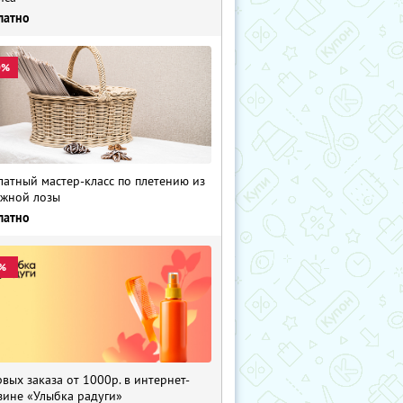
латно
0%
латный мастер-класс по плетению из
жной лозы
латно
%
рвых заказа от 1000р. в интернет-
зине «Улыбка радуги»