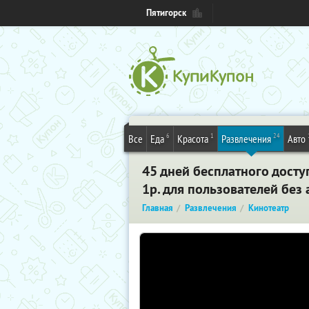
Пятигорск
6
1
24
Все
Еда
Красота
Развлечения
Авто
45 дней бесплатного досту
1р. для пользователей без
Главная
Развлечения
Кинотеатр