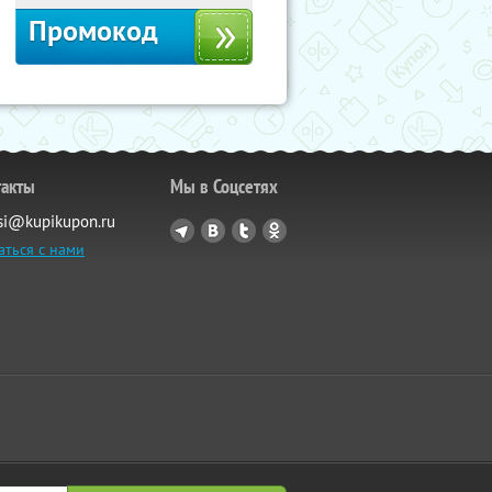
Промокод
такты
Мы в Соцсетях
si@kupikupon.ru
аться с нами