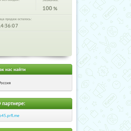
Экономия:
100
%
нца продаж осталось:
:
:
ак нас найти
Россия
 партнере:
p45.prfl.me