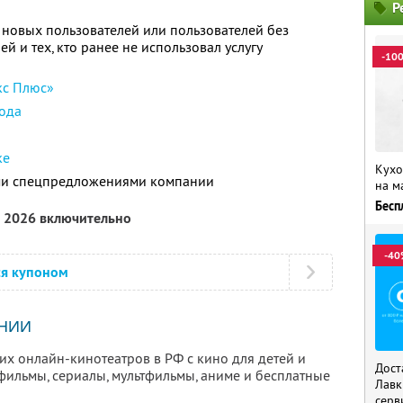
Р
 новых пользователей или пользователей без
й и тех, кто ранее не использовал услугу
-10
кс Плюс»
ода
ке
Кухо
ими спецпредложениями компании
на м
Бесп
а 2026 включительно
-40
ся купоном
НИИ
х онлайн-кинотеатров в РФ с кино для детей и
Дост
фильмы, сериалы, мультфильмы, аниме и бесплатные
Лавк
серв