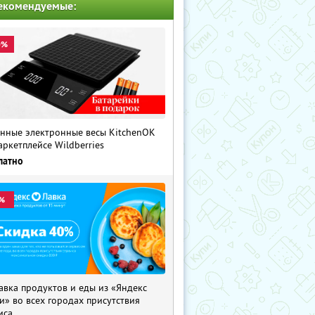
екомендуемые:
0%
нные электронные весы KitchenOK
аркетплейсе Wildberries
латно
%
авка продуктов и еды из «Яндекс
и» во всех городах присутствия
иса