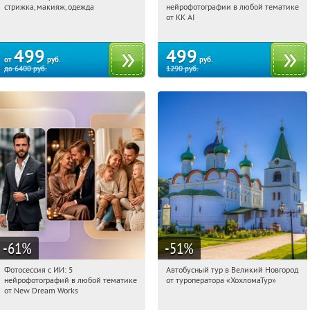
стрижка, макияж, одежда
нейрофотографии в любой тематике
Россия
Россия
от KK AI
499
499
от
руб.
руб.
до
6400
руб.
1290
руб.
-61
%
-51
%
Фотосессия с ИИ: 5
Автобусный тур в Великий Новгород
17:20:48
Купили:
9
17:20:48
Купили:
2
нейрофотографий в любой тематике
от туроператора «ХохломаТур»
Сенная площадь
Россия
от New Dream Works