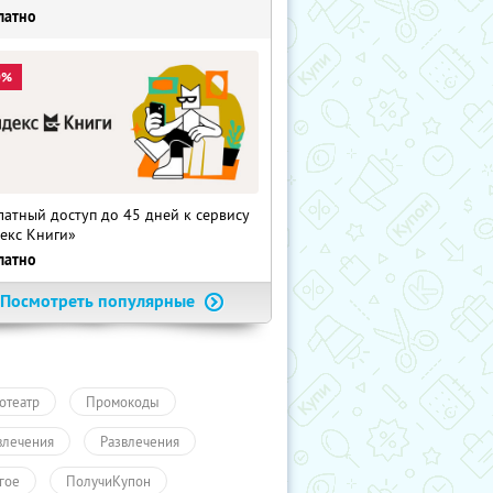
латно
0%
латный доступ до 45 дней к сервису
екс Книги»
латно
Посмотреть популярные
отеатр
Промокоды
влечения
Развлечения
гое
ПолучиКупон