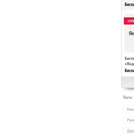
Бесп
-10
Бесп
«Янд
Бесп
Теги:
Кин
Раз
Дру