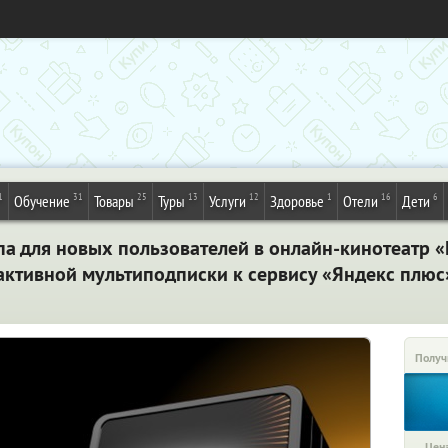
1
31
25
13
12
1
16
6
Обучение
Товары
Туры
Услуги
Здоровье
Отели
Дети
па для новых пользователей в онлайн-кинотеатр «
 активной мультиподписки к сервису «Яндекс плюс
Получ
Цена