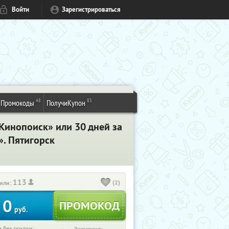
Войти
Зарегистрироваться
48
83
Промокоды
ПолучиКупон
Кинопоиск» или 30 дней за
». Пятигорск
113
(2)
или:
0
руб.
 без скидки: