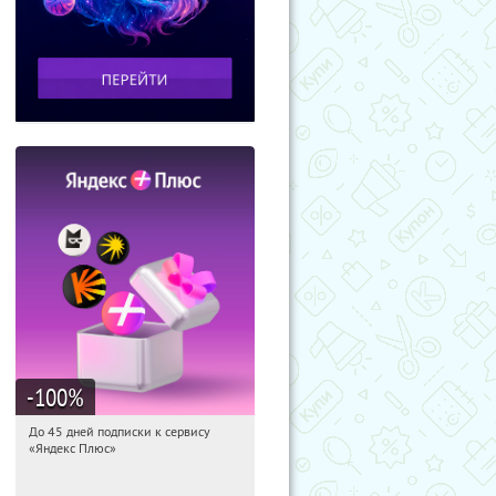
-100
%
До 45 дней подписки к сервису
17:20:48
Получили:
19
«Яндекс Плюс»
Россия