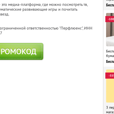
 это медиа-платформа, где можно посмотреть тв,
Бесп
 тематические развивающие игры и почитать
везд.
-10
 ограниченной ответственностью "Перфлюенс",
ИНН
57
ПРОМОКОД
Бесп
бума
Бесп
-35
3 пе
мага