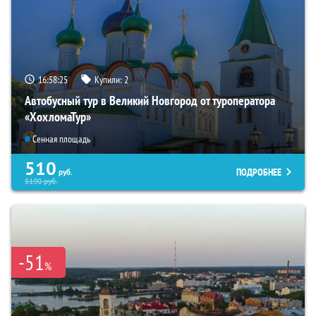
16:58:24
Купили:
2
Автобусный тур в Великий Новгород от туроператора
«ХохломаТур»
Сенная площадь
510
ПОДРОБНЕЕ
руб.
5190
руб.
-51
%