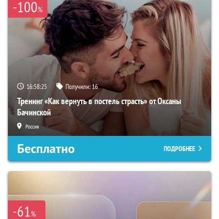
-100
%
16:58:24
Получили:
16
Тренинг «Как вернуть в постель страсть» от Оксаны
Бачинской
Россия
Бесплатно
ПОДРОБНЕЕ
-61
%