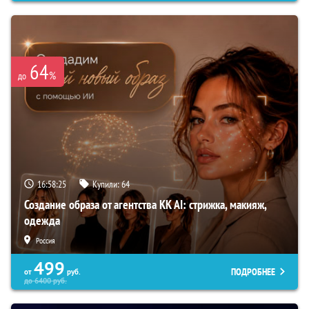
64
%
до
16:58:24
Купили:
64
Создание образа от агентства KK AI: стрижка, макияж,
одежда
Россия
499
ПОДРОБНЕЕ
от
руб.
до
6400
руб.