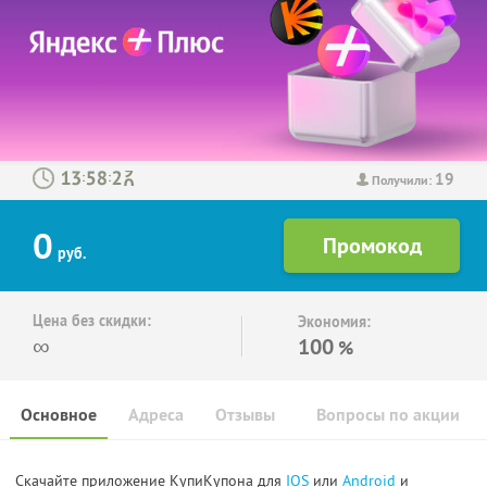
19
:
:
Получили:
0
руб.
Цена без скидки:
Экономия:
∞
100
%
Основное
Адреса
Отзывы
Вопросы по акции
Скачайте приложение КупиКупона для
IOS
или
Android
и