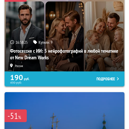
16:58:24
Купили:
9
Фотосессия с ИИ: 5 нейрофотографий в любой тематике
от New Dream Works
Россия
190
ПОДРОБНЕЕ
руб.
490
руб.
-51
%