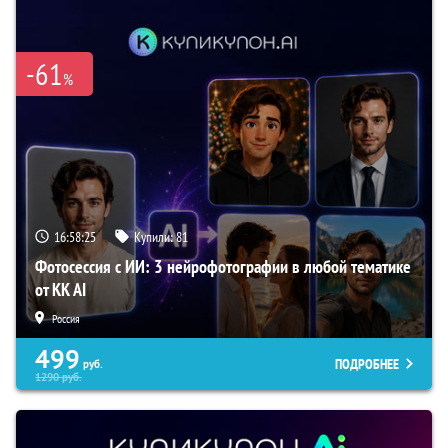
-61
%
16:58:24
Купили:
81
Фотосессия с ИИ: 3 нейрофотографии в любой тематике
от KK AI
Россия
499
ПОДРОБНЕЕ
руб.
1290
руб.