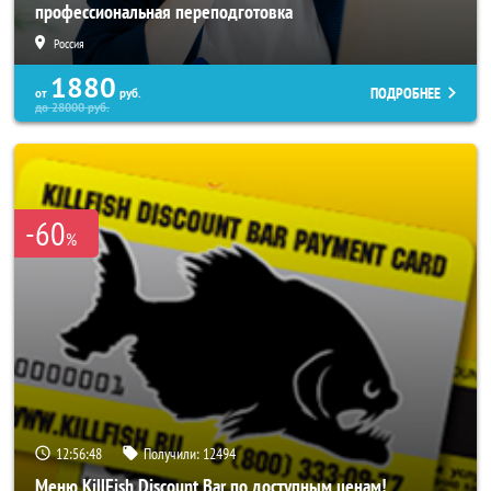
профессиональная переподготовка
Россия
1880
ПОДРОБНЕЕ
от
руб.
до
28000
руб.
-60
%
12:56:44
Получили:
12494
Меню KillFish Discount Bar по доступным ценам!