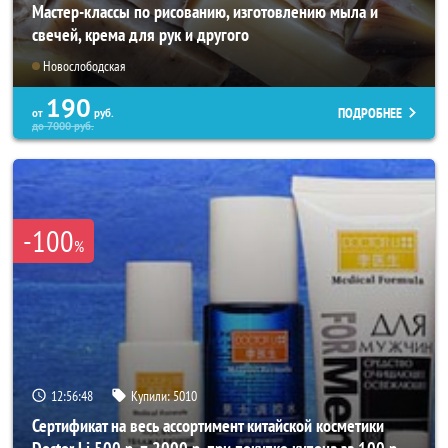
Мастер-классы по рисованию, изготовлению мыла и
свечей, крема для рук и другого
Новослободская
190
ПОДРОБНЕЕ
от
руб.
до
7000
руб.
-100
%
12:56:44
Купили:
5010
Сертификат на весь ассортимент китайской косметики