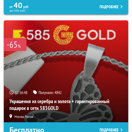
40
ПОДРОБНЕЕ
от
руб.
до
945
руб.
-65
%
12:56:44
Получили:
4842
Украшения из серебра и золота + гарантированный
подарок в сети 585GOLD
Москва, Россия
Бесплатно
ПОДРОБНЕЕ