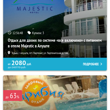
12:56:44
Купили:
3
Отдых для двоих по системе «все включено» с питанием
в отеле Majestic в Алуште
Крым, г. Алушта, пгт. Партенит, ул. Партенитская, д. 14А
2080
ПОДРОБНЕЕ
от
руб.
до
240770
руб.
63
%
до