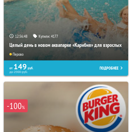
12:56:44
Купили:
4177
Целый день в новом аквапарке «Карибия» для взрослых
Перово
149
ПОДРОБНЕЕ
от
руб.
до
2900
руб.
-100
%