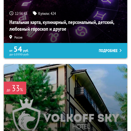
12:56:44
Купили:
424
Натальная карта, кулинарный, персональный, детский,
любовный гороскоп и другое
Россия
54
ПОДРОБНЕЕ
от
руб.
до
13990
руб.
33
%
до