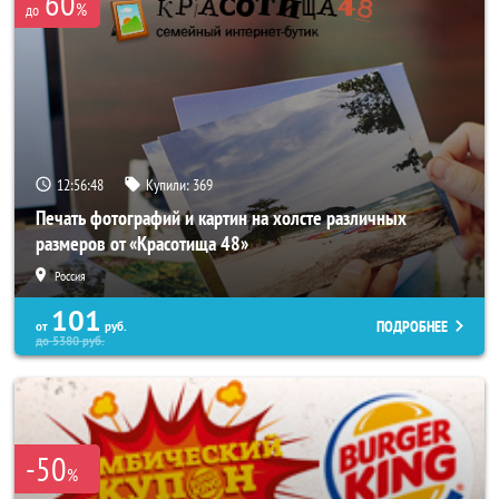
60
%
до
12:56:44
Купили:
369
Печать фотографий и картин на холсте различных
размеров от «Красотища 48»
Россия
101
ПОДРОБНЕЕ
от
руб.
до
5380
руб.
-50
%