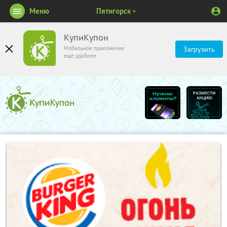
Меню
Пятигорск
КупиКупон
Мобильное приложение
Загрузить
ещё удобнее