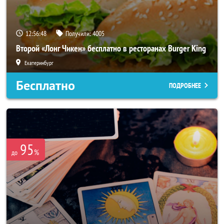
12:56:44
Получили:
4005
Второй «Лонг Чикен» бесплатно в ресторанах Burger King
Екатеринбург
Бесплатно
ПОДРОБНЕЕ
95
%
до