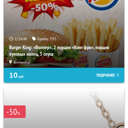
12:56:44
Купили:
7553
Burger King: «Воппер», 2 порции «Кинг фри», порция
луковых колец, 3 соуса
Екатеринбург
10
ПОДРОБНЕЕ
руб.
-50
%