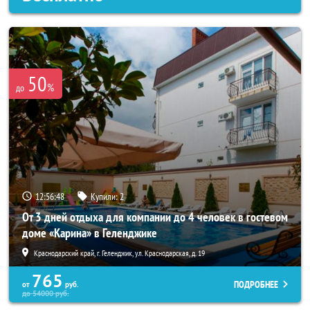
50
%
до
12:56:44
Купили:
2
От 3 дней отдыха для компании до 4 человек в гостевом
доме «Карина» в Геленджике
Краснодарский край, г. Геленджик, ул. Краснодарская, д. 19
765
ПОДРОБНЕЕ
от
руб.
до
54000
руб.