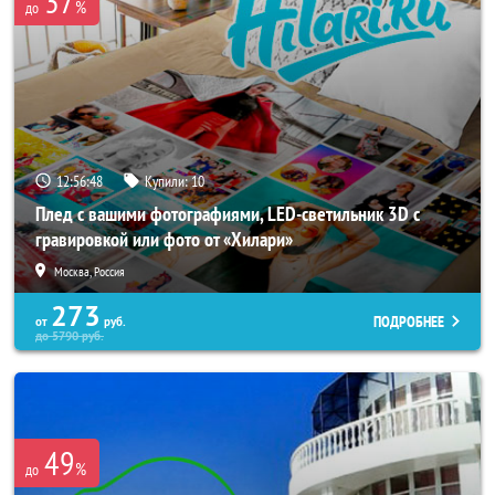
37
%
до
12:56:44
Купили:
10
Плед с вашими фотографиями, LED-светильник 3D с
гравировкой или фото от «Хилари»
Москва, Россия
273
ПОДРОБНЕЕ
от
руб.
до
5790
руб.
49
%
до