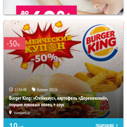
-50
%
12:56:44
Купили:
10126
Burger King: «Стейкхаус», картофель «Деревенский»,
порция луковых колец + соус
Екатеринбург
10
ПОДРОБНЕЕ