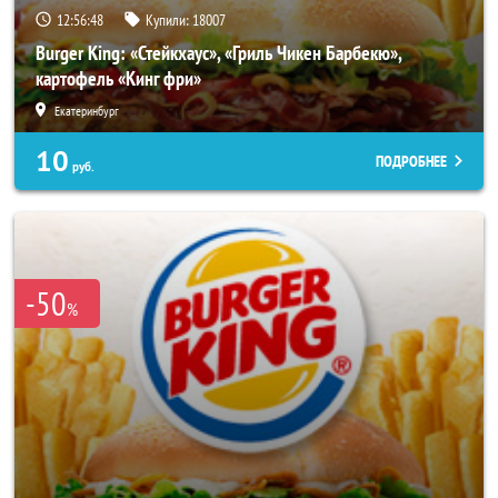
12:56:44
Купили:
18007
Burger King: «Стейкхаус», «Гриль Чикен Барбекю»,
картофель «Кинг фри»
Екатеринбург
10
ПОДРОБНЕЕ
руб.
-50
%