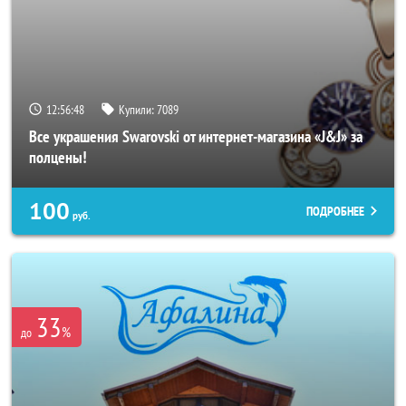
12:56:44
Купили:
7089
Все украшения Swarovski от интернет-магазина «J&J» за
полцены!
100
ПОДРОБНЕЕ
руб.
33
%
до