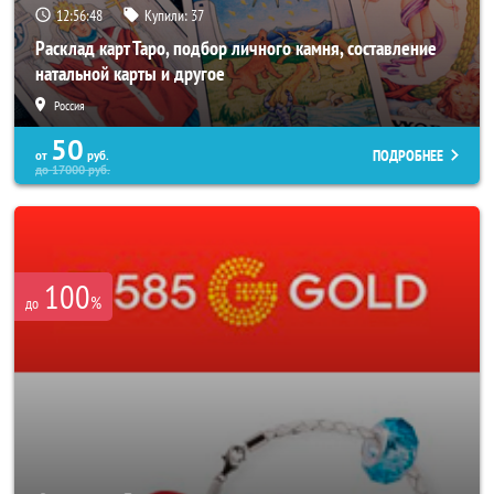
12:56:44
Купили:
37
Расклад карт Таро, подбор личного камня, составление
натальной карты и другое
Россия
50
ПОДРОБНЕЕ
от
руб.
до
17000
руб.
100
%
до