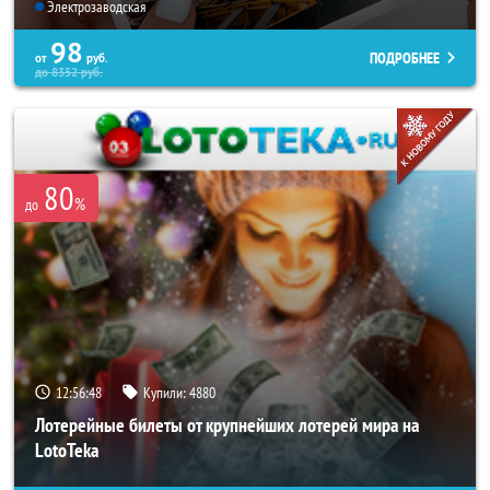
Электрозаводская
98
ПОДРОБНЕЕ
от
руб.
до
8352
руб.
80
%
до
12:56:44
Купили:
4880
Лотерейные билеты от крупнейших лотерей мира на
LotoTeka