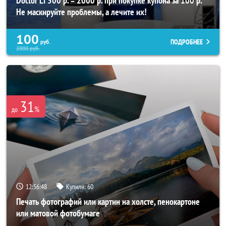
Doctor Li 500 р. = 2000 р. при покупке купона за 100 р.
Не маскируйте проблемы, а лечите их!
100
ПОДРОБНЕЕ
руб.
2000
руб.
31
%
до
12:56:44
Купили:
60
Печать фотографий или картин на холсте, пенокартоне
или матовой фотобумаге