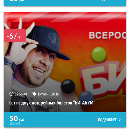
руб.
-67
%
12:56:44
Купили:
10116
Сет из двух лотерейных билетов “БИГАБУМ”
50
ПОДРОБНЕЕ
руб.
150
руб.