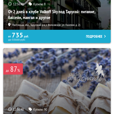
12:56:44
Купили:
8
От 2 дней в клубе Volkoff Sky под Тарусой: питание,
бассейн, мангал и другое
Калужская обл., Тарусский р-н, с. Волковское, ул. Полевая, д. 21
735
ПОДРОБНЕЕ
от
руб.
до
33600
руб.
87
%
до
12:56:44
Купили:
90