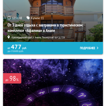
12:56:44
Купили:
11
От 3 дней отдыха с завтраками в туристическом
комплексе «Афалина» в Анапе
Краснодарский край, г. Анапа, Пионерский пр-т, д. 116
477
ПОДРОБНЕЕ
от
руб.
до
72600
руб.
98
%
до