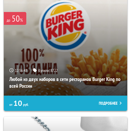
50
%
до
12:56:44
Купили:
8722
Любой из двух наборов в сети ресторанов Burger King по
всей России
10
ПОДРОБНЕЕ
от
руб.