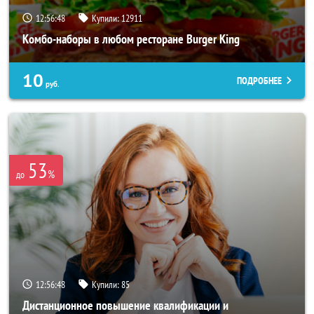
12:56:44
Купили:
12911
Комбо-наборы в любом ресторане Burger King
10
ПОДРОБНЕЕ
руб.
53
%
до
12:56:44
Купили:
85
Дистанционное повышение квалификации и