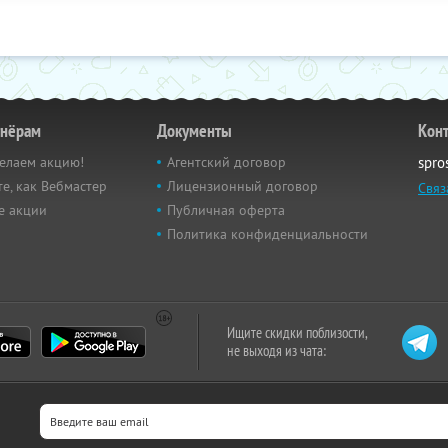
тнёрам
Документы
Кон
елаем акцию!
Агентский договор
spro
е, как Вебмастер
Лицензионный договор
Связ
е акции
Публичная оферта
Политика конфиденциальности
Ищите скидки поблизости,
не выходя из чата: