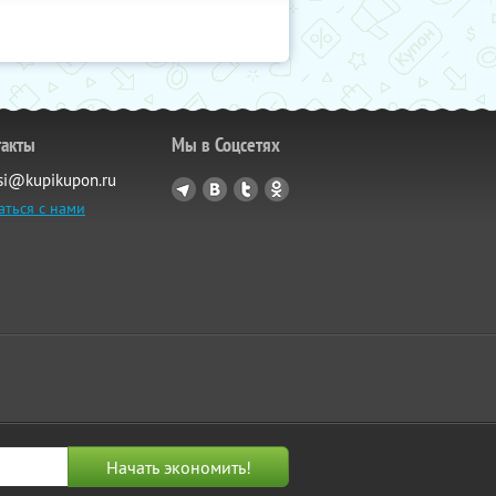
такты
Мы в Соцсетях
si@kupikupon.ru
аться с нами