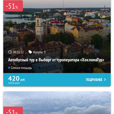
-51
%
09:55:10
Купили:
9
Автобусный тур в Выборг от туроператора «ХохломаТур»
Сенная площадь
420
ПОДРОБНЕЕ
руб.
4230
руб.
-51
%