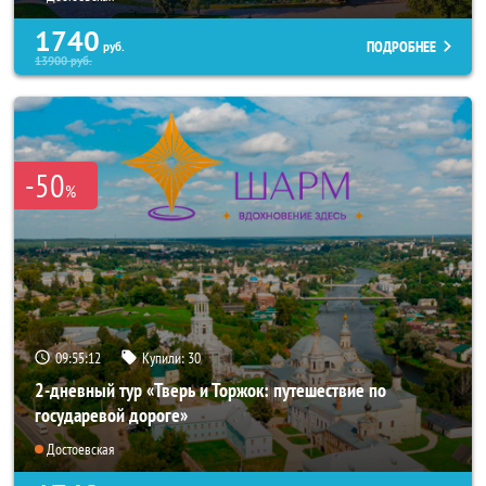
1740
ПОДРОБНЕЕ
руб.
13900
руб.
-50
%
09:55:10
Купили:
30
2-дневный тур «Тверь и Торжок: путешествие по
государевой дороге»
Достоевская