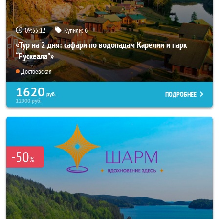
09:55:10
Купили:
6
«Тур на 2 дня: сафари по водопадам Карелии и парк
“Рускеала"»
Достоевская
1620
ПОДРОБНЕЕ
руб.
12900
руб.
-50
%