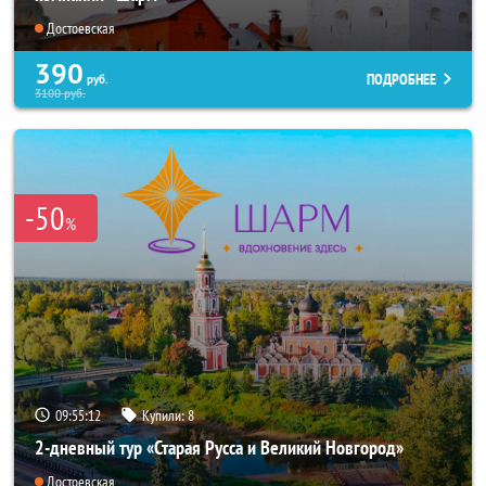
Достоевская
390
ПОДРОБНЕЕ
руб.
3100
руб.
-50
%
09:55:10
Купили:
8
2-дневный тур «Старая Русса и Великий Новгород»
Достоевская