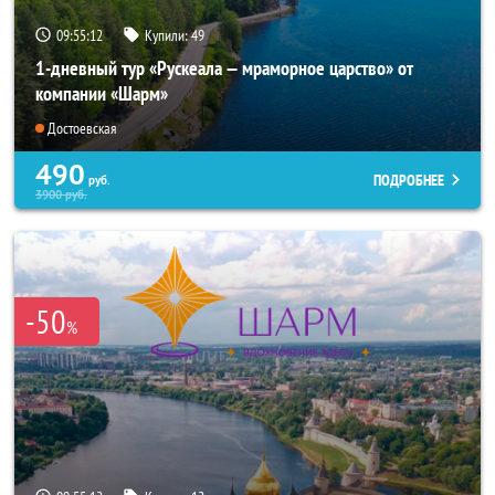
09:55:10
Купили:
49
1-дневный тур «Рускеала — мраморное царство» от
компании «Шарм»
Достоевская
490
ПОДРОБНЕЕ
руб.
3900
руб.
-50
%