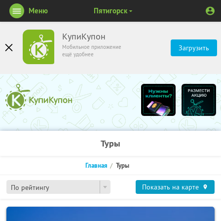
Меню
Пятигорск
КупиКупон
Мобильное приложение
Загрузить
ещё удобнее
Туры
Главная
Туры
Показать на карте
По рейтингу