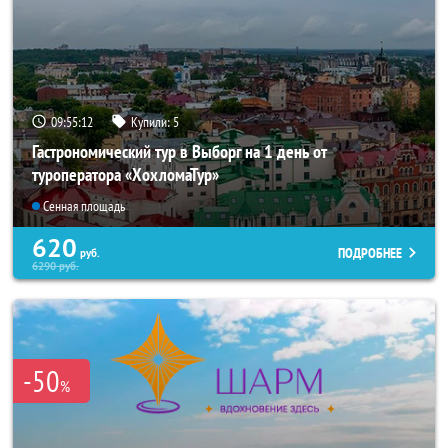
09:55:10
Купили:
5
Гастрономический тур в Выборг на 1 день от
туроператора «ХохломаТур»
Сенная площадь
620
ПОДРОБНЕЕ
руб.
6290
руб.
-50
%