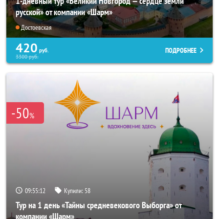
1-дневный тур «Великий Новгород — сердце земли
русской» от компании «Шарм»
Достоевская
420
ПОДРОБНЕЕ
руб.
3300
руб.
-50
%
09:55:10
Купили:
58
Тур на 1 день «Тайны средневекового Выборга» от
компании «Шарм»