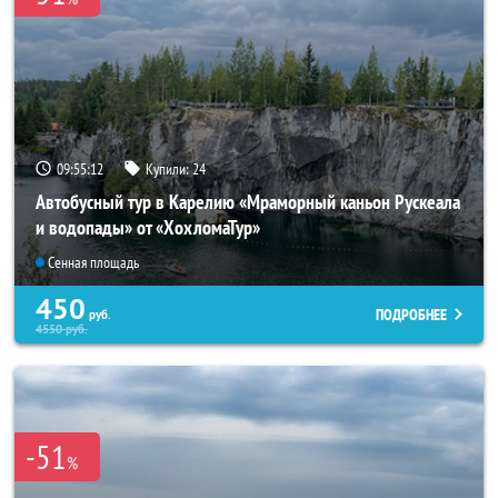
09:55:10
Купили:
24
Автобусный тур в Карелию «Мраморный каньон Рускеала
и водопады» от «ХохломаТур»
Сенная площадь
450
ПОДРОБНЕЕ
руб.
4550
руб.
-51
%