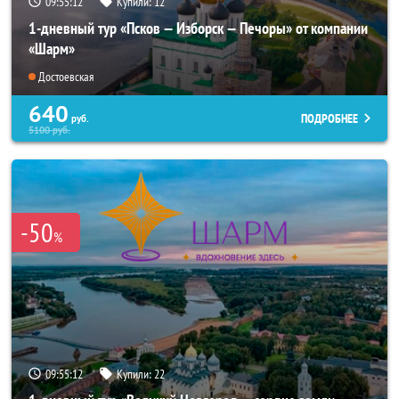
09:55:10
Купили:
12
1-дневный тур «Псков — Изборск — Печоры» от компании
«Шарм»
Достоевская
640
ПОДРОБНЕЕ
руб.
5100
руб.
-50
%
09:55:10
Купили:
22