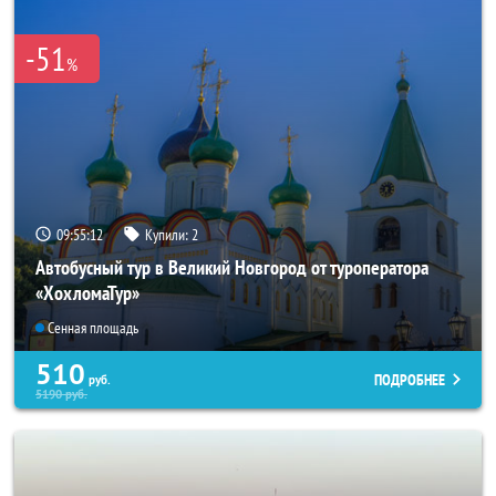
-51
%
09:55:10
Купили:
2
Автобусный тур в Великий Новгород от туроператора
«ХохломаТур»
Сенная площадь
510
ПОДРОБНЕЕ
руб.
5190
руб.