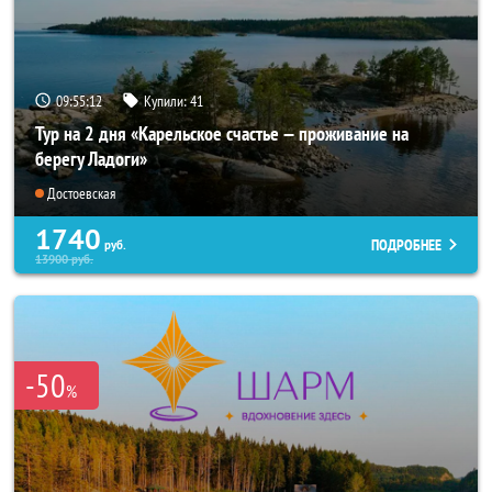
09:55:10
Купили:
41
Тур на 2 дня «Карельское счастье — проживание на
берегу Ладоги»
Достоевская
1740
ПОДРОБНЕЕ
руб.
13900
руб.
-50
%