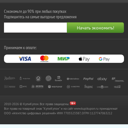
Сэкономьте до 90% при любых покупках
Подпишитесь на самые выгодные предложения
Принимаем к оплате:
2010-2026 © КупиКупон. Все права защищены.
Все права на товарный знак "КупиКупон" и на сайт www.kupikupon.ru принадлежат
OOO «Агентство цифровых решений» ИНН 7705523387, ОГРН 1127747063212