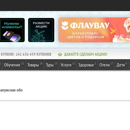
КУПИЛИ:
141 636 439
КУПОНОВ
ДАВАЙТЕ СДЕЛАЕМ АКЦИЮ!
1
31
26
13
12
1
17
6
Обучение
Товары
Туры
Услуги
Здоровье
Отели
Дети
алужская обл