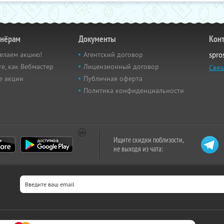
тнёрам
Документы
Кон
елаем акцию!
Агентский договор
spro
е, как Вебмастер
Лицензионный договор
Связ
е акции
Публичная оферта
Политика конфиденциальности
Ищите скидки поблизости,
не выходя из чата: