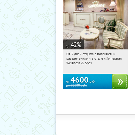
42
%
до
От 3 дней отдыха с питанием и
14:37:05
Купили:
114
развлечениями в отеле «Империал
Калужская обл., г. Обнинск, Киевское
Wellness & Spa»
ш., д. 11А
4600
от
руб.
до
79000
руб.