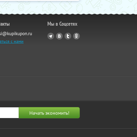
такты
Мы в Соцсетях
si@kupikupon.ru
аться с нами