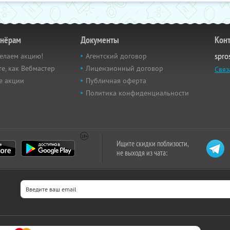
тнёрам
Документы
Кон
елаем акцию!
Агентский договор
spro
е, как Вебмастер
Лицензионный договор
Связ
е акции
Публичная оферта
Политика конфиденциальности
Ищите скидки поблизости,
не выходя из чата: