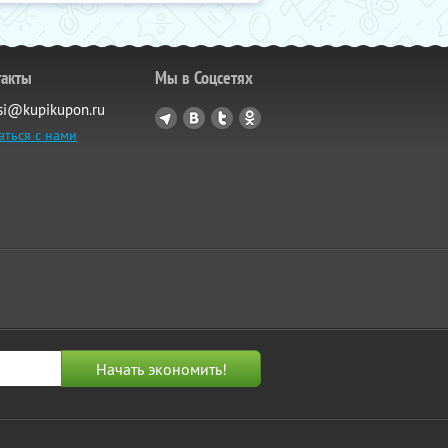
такты
Мы в Соцсетях
si@kupikupon.ru
аться с нами