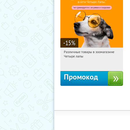
-15
%
Различные товары в зоомагазине
16:48:19
Получи первым!
Четыре лапы
Россия
Промокод