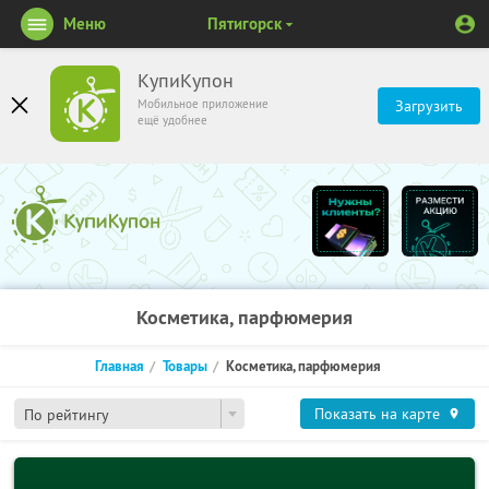
Меню
Пятигорск
КупиКупон
Мобильное приложение
Загрузить
ещё удобнее
Косметика, парфюмерия
Главная
Товары
Косметика, парфюмерия
Показать на карте
По рейтингу