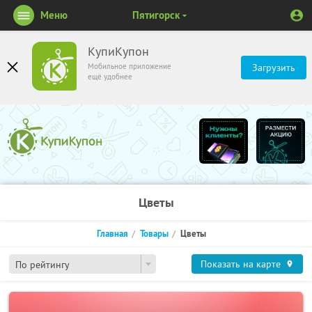
Меню
Пятигорск
КупиКупон
Мобильное приложение
Загрузить
ещё удобнее
Цветы
Главная
Товары
Цветы
Показать на карте
По рейтингу