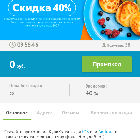
38
:
:
Получили:
0
руб.
Цена без скидки:
Экономия:
∞
40
%
Основное
Адреса
Отзывы
Вопросы по акции
Скачайте приложение КупиКупона для
IOS
или
Android
и
покажите купон с экрана смартфона. Это удобно :)