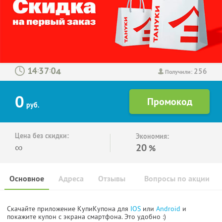
256
:
:
Получили:
0
руб.
Цена без скидки:
Экономия:
∞
20
%
Основное
Адреса
Отзывы
Вопросы по акции
Скачайте приложение КупиКупона для
IOS
или
Android
и
покажите купон с экрана смартфона. Это удобно :)