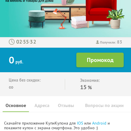
83
:
:
Получили:
0
руб.
Цена без скидки:
Экономия:
∞
15
%
Основное
Адреса
Отзывы
Вопросы по акции
Скачайте приложение КупиКупона для
IOS
или
Android
и
покажите купон с экрана смартфона. Это удобно :)