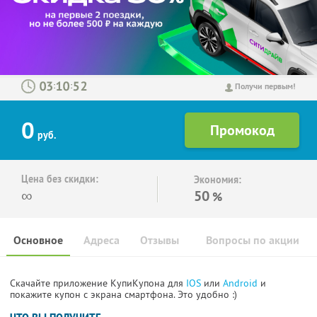
:
:
Получи первым!
0
руб.
Цена без скидки:
Экономия:
∞
50
%
Основное
Адреса
Отзывы
Вопросы по акции
Скачайте приложение КупиКупона для
IOS
или
Android
и
покажите купон с экрана смартфона. Это удобно :)