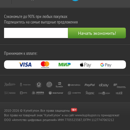
Сэкономьте до 90% при любых покупках
Подпишитесь на самые выгодные предложения
Принимаем к оплате:
2010-2026 © КупиКупон. Все права защищены.
Все права на товарный знак "КупиКупон" и на сайт www.kupikupon.ru принадлежат
OOO «Агентство цифровых решений» ИНН 7705523387, ОГРН 1127747063212