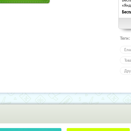
«Янд
Бесп
Теги:
Ёлк
Тов
Дру