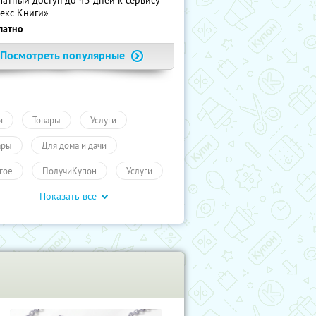
екс Книги»
латно
Посмотреть популярные
и
Товары
Услуги
ары
Для дома и дачи
гое
ПолучиКупон
Услуги
Показать все