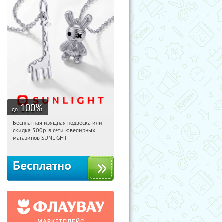
100
%
до
Бесплатная изящная подвеска или
13:41:09
Получили:
73
скидка 500р. в сети ювелирных
Россия
магазинов SUNLIGHT
Бесплатно