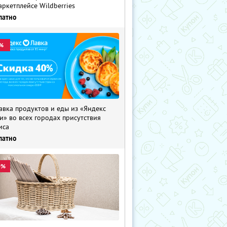
аркетплейсе Wildberries
латно
%
авка продуктов и еды из «Яндекс
и» во всех городах присутствия
иса
латно
0%