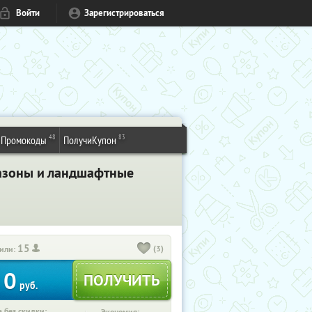
Войти
Зарегистрироваться
48
83
Промокоды
ПолучиКупон
газоны и ландшафтные
15
(3)
или:
0
руб.
 без скидки: