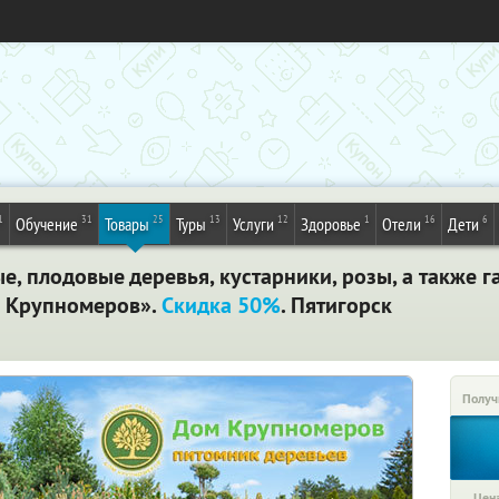
1
31
25
13
12
1
16
6
Обучение
Товары
Туры
Услуги
Здоровье
Отели
Дети
е, плодовые деревья, кустарники, розы, а также 
м Крупномеров».
Скидка 50%
. Пятигорск
Получ
Цена