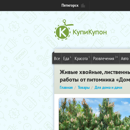
Пятигорск
6
1
24
Все
Еда
Красота
Развлечения
Авто
Живые хвойные, лиственны
работы от питомника «До
Главная
Товары
Для дома и дачи