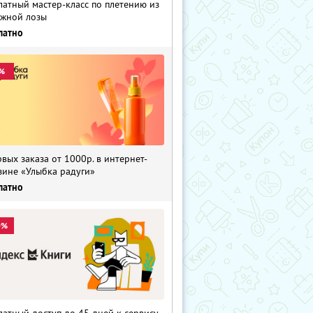
латный мастер-класс по плетению из
жной лозы
латно
%
рвых заказа от 1000р. в интернет-
зине «Улыбка радуги»
латно
0%
латный доступ до 45 дней к сервису