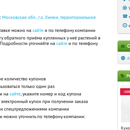
:
Московская обл., г.о. Химки, территориальное
тавке можно на
сайте
и по телефону компании
гу обратного приёма купленных у неё растений в
. Подробности уточняйте на
сайте
и по телефону
О
d
Р
е количество купонов
зоваться только один раз
-10
ли на
сайте
, укажите номер и код купона
 электронный купон при получении заказа
ими спецпредложениями компании
 можно уточнить по телефону компании:
Кухо