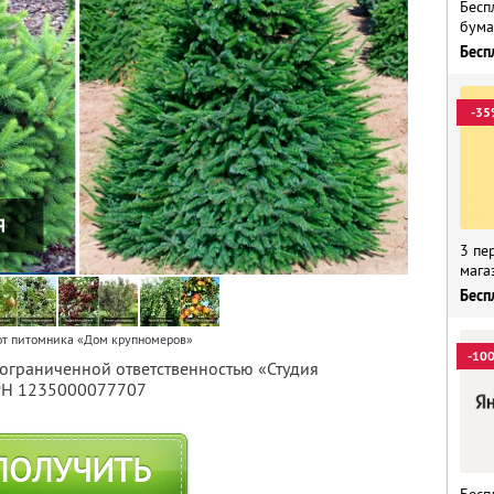
Бесп
бума
Бесп
-35
3 пе
мага
Бесп
от питомника «Дом крупномеров»
-10
 ограниченной ответственностью «Студия
ГРН 1235000077707
ПОЛУЧИТЬ
Бесп