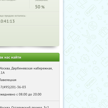
Экономия:
50
%
нца продаж осталось:
:
:
ак нас найти
Москва, Дербеневская набережная,
11А
Павелецкая
+7(495)201-36-03
ежедневно с 08.00 до 20.00
Москва, Остаповский проезд, 3с2