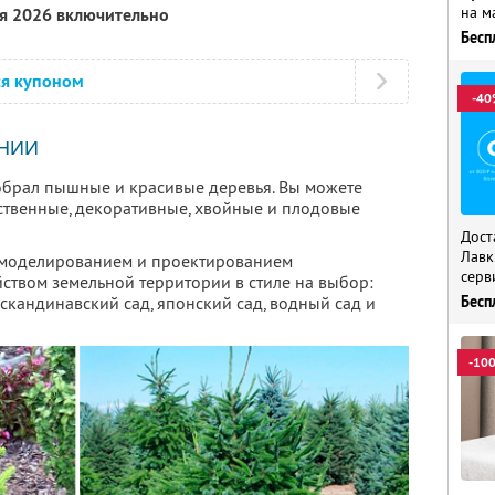
на м
ря 2026 включительно
Бесп
ся купоном
-40
НИИ
брал пышные и красивые деревья. Вы можете
ственные, декоративные, хвойные и плодовые
Дост
Лавк
я моделированием и проектированием
серв
ством земельной территории в стиле на выбор:
 скандинавский сад, японский сад, водный сад и
Бесп
-10