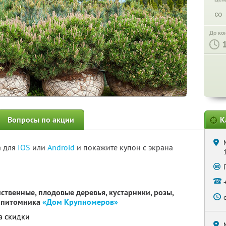
∞
До ко
Вопросы по акции
К
а для
IOS
или
Android
и покажите купон с экрана
ственные, плодовые деревья, кустарники, розы,
т питомника
«Дом Крупномеров»
а скидки