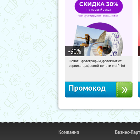
-30
%
Печать фотографий, фотокниг от
13:41:09
Получили:
4
сервиса цифровой печати netPrint
Россия
Промокод
Компания
Бизнес-Пар