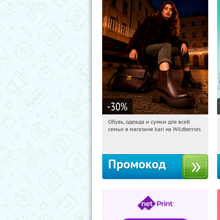
-30
%
Обувь, одежда и сумки для всей
13:41:09
Получили:
1
семьи в магазине kari на Wildberries
Россия
Промокод