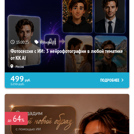
15:00:21
Купили:
81
Фотосессия с ИИ: 3 нейрофотографии в любой тематике
от KK AI
Россия
499
ПОДРОБНЕЕ
руб.
1290
руб.
64
%
до