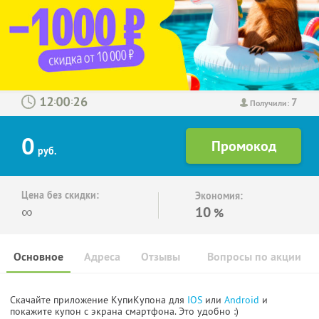
7
:
:
Получили:
0
руб.
Цена без скидки:
Экономия:
∞
10
%
Основное
Адреса
Отзывы
Вопросы по акции
Скачайте приложение КупиКупона для
IOS
или
Android
и
покажите купон с экрана смартфона. Это удобно :)