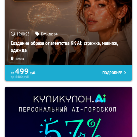
15:00:21
Купили:
64
Создание образа от агентства KK AI: стрижка, макияж,
одежда
Россия
499
ПОДРОБНЕЕ
от
руб.
до
6400
руб.