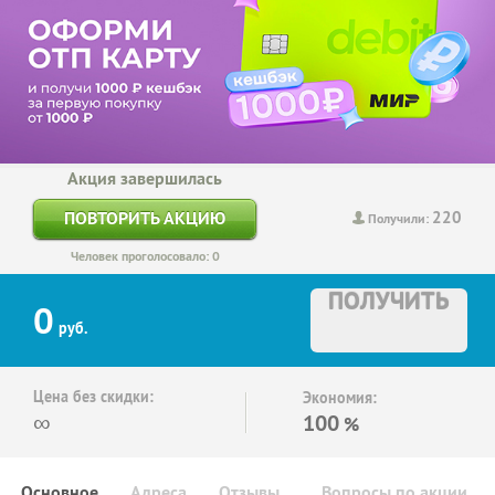
Акция завершилась
220
ПОВТОРИТЬ АКЦИЮ
Получили:
Человек проголосовало: 0
ПОЛУЧИТЬ
0
руб.
Цена без скидки:
Экономия:
∞
100
%
Основное
Адреса
Отзывы
Вопросы по акции