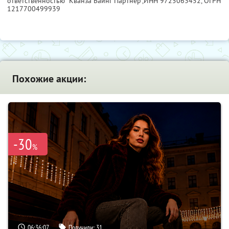
ответственностью "Кванза Баинг Партнер",
ИНН 9725063452
, ОГРН
1217700499939
Похожие акции:
-30
%
06:36:06
Получили:
31