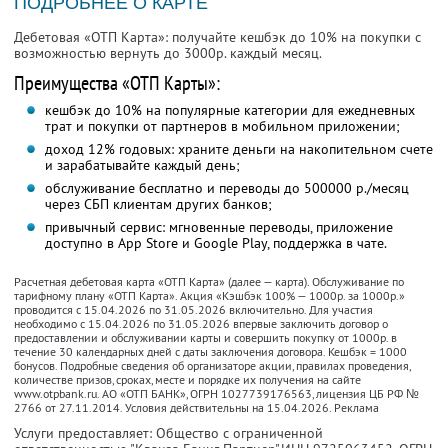
ПОДРОБНЕЕ О КАРТЕ
Дебетовая «ОТП Карта»: получайте кешбэк до 10% на покупки с
возможностью вернуть до 3000р. каждый месяц.
Преимущества «ОТП Карты»:
кешбэк до 10% на популярные категории для ежедневных
трат и покупки от партнеров в мобильном приложении;
доход 12% годовых: храните деньги на накопительном счете
и зарабатывайте каждый день;
обслуживание бесплатно и переводы до 500000 р./месяц
через СБП клиентам других банков;
привычный сервис: мгновенные переводы, приложение
доступно в App Store и Google Play, поддержка в чате.
Расчетная дебетовая карта «ОТП Карта» (далее — карта). Обслуживание по
тарифному плану «ОТП Карта». Акция «Кэшбэк 100% — 1000р. за 1000р.»
проводится с 15.04.2026 по 31.05.2026 включительно. Для участия
необходимо с 15.04.2026 по 31.05.2026 впервые заключить договор о
предоставлении и обслуживании карты и совершить покупку от 1000р. в
течение 30 календарных дней с даты заключения договора. Кешбэк = 1000
бонусов. Подробные сведения об организаторе акции, правилах проведения,
количестве призов, сроках, месте и порядке их получения на сайте
www.otpbank.ru. АО «ОТП БАНК», ОГРН 1027739176563, лицензия ЦБ РФ №
2766 от 27.11.2014. Условия действительны на 15.04.2026. Реклама
Услуги предоставляет: Общество с ограниченной