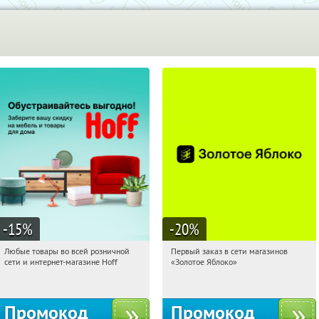
-15
%
-20
%
Любые товары во всей розничной
Первый заказ в сети магазинов
20:12:05
Получили:
83
20:12:05
Получи первым!
сети и интернет-магазине Hoff
«Золотое Яблоко»
Москва, 1-й Волоколамский проезд,
Россия
10с1
Промокод
Промокод