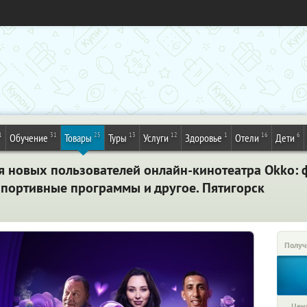
1
31
25
13
12
1
16
6
Обучение
Товары
Туры
Услуги
Здоровье
Отели
Дети
ля новых пользователей онлайн-кинотеатра Okko: 
спортивные программы и другое. Пятигорск
Получ
Цена