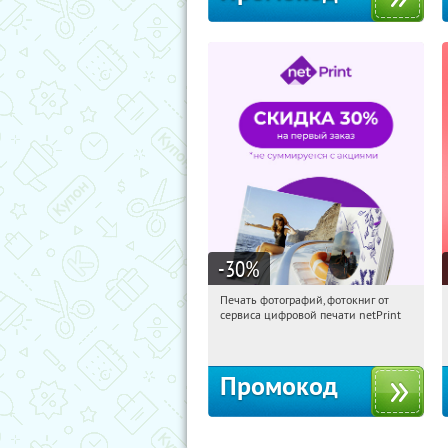
-30
%
Печать фотографий, фотокниг от
20:12:05
Получили:
4
сервиса цифровой печати netPrint
Россия
Промокод