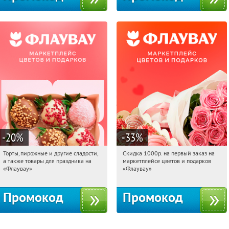
-20
%
-33
%
Торты, пирожные и другие сладости,
Скидка 1000р. на первый заказ на
20:12:05
Получили:
6
20:12:05
Получили:
18
а также товары для праздника на
маркетплейсе цветов и подарков
Россия
Россия
«Флаувау»
«Флаувау»
Промокод
Промокод