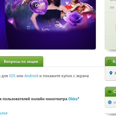
∞
Вопросы по акции
К
а для
IOS
или
Android
и покажите купон с экрана
О
ых пользователей онлайн-кинотеатра
Okko
*
o
ылке