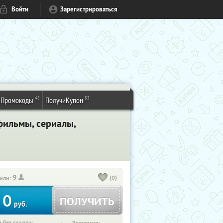
Войти
Зарегистрироваться
48
83
Промокоды
ПолучиКупон
фильмы, сериалы,
9
(0)
или:
0
ПОЛУЧИТЬ
руб.
 без скидки: