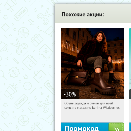
Похожие акции:
-30
%
Обувь, одежда и сумки для всей
20:12:05
Получи первым!
семьи в магазине kari на Wildberries
Россия
Промокод