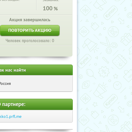
Экономия:
100
%
Акция завершилась
ПОВТОРИТЬ АКЦИЮ
Человек проголосовало: 0
ак нас найти
Россия
 партнере:
kko1.prfl.me