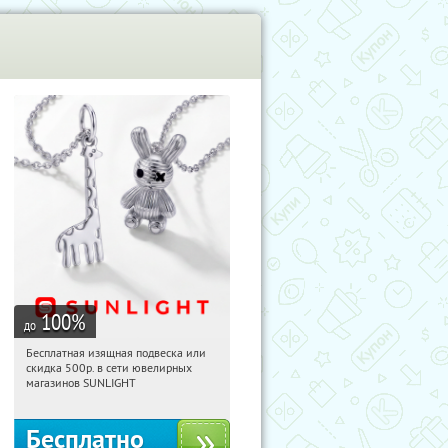
100
%
до
Бесплатная изящная подвеска или
20:12:05
Получили:
73
скидка 500р. в сети ювелирных
Россия
магазинов SUNLIGHT
Бесплатно