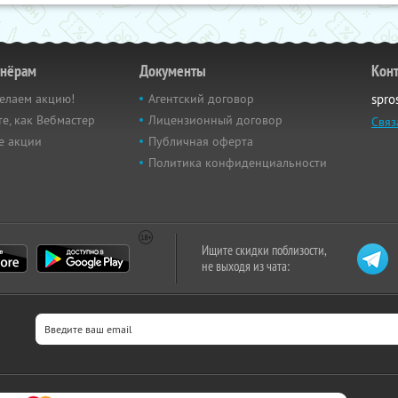
тнёрам
Документы
Кон
елаем акцию!
Агентский договор
spro
е, как Вебмастер
Лицензионный договор
Связ
е акции
Публичная оферта
Политика конфиденциальности
Ищите скидки поблизости,
не выходя из чата: