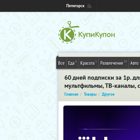
Пятигорск
6
1
24
Все
Еда
Красота
Развлечения
Авто
60 дней подписки за 1р. д
мультфильмы, ТВ-каналы, 
Главная
Товары
Другое