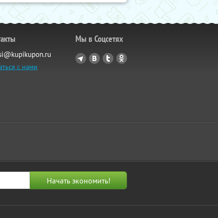
такты
Мы в Соцсетях
si@kupikupon.ru
аться с нами