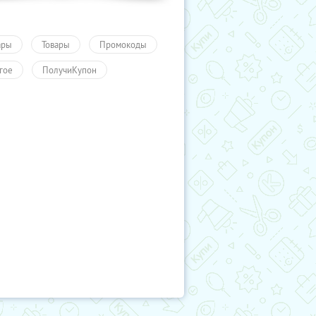
ары
Товары
Промокоды
гое
ПолучиКупон