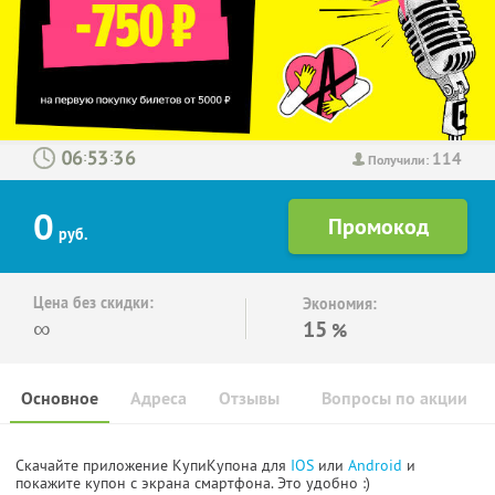
114
:
:
Получили:
0
руб.
Цена без скидки:
Экономия:
∞
15
%
Основное
Адреса
Отзывы
Вопросы по акции
Скачайте приложение КупиКупона для
IOS
или
Android
и
покажите купон с экрана смартфона. Это удобно :)