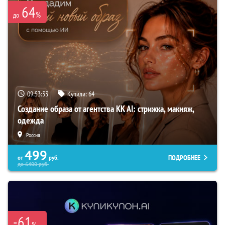
64
%
до
09:53:32
Купили:
64
Создание образа от агентства KK AI: стрижка, макияж,
одежда
Россия
499
ПОДРОБНЕЕ
от
руб.
до
6400
руб.
-61
%