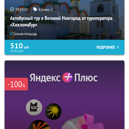
09:53:32
Купили:
2
Автобусный тур в Великий Новгород от туроператора
«ХохломаТур»
Сенная площадь
510
ПОДРОБНЕЕ
руб.
5190
руб.
-100
%