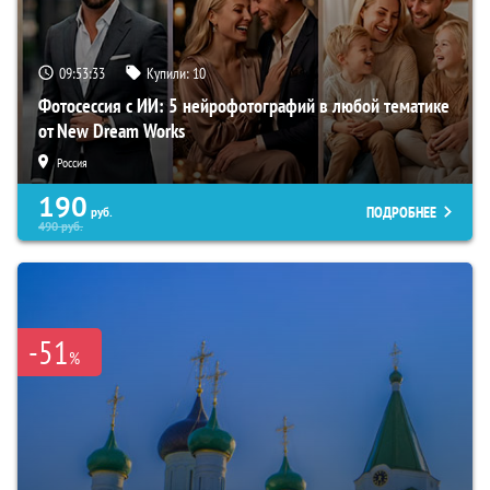
09:53:32
Купили:
10
Фотосессия с ИИ: 5 нейрофотографий в любой тематике
от New Dream Works
Россия
190
ПОДРОБНЕЕ
руб.
490
руб.
-51
%