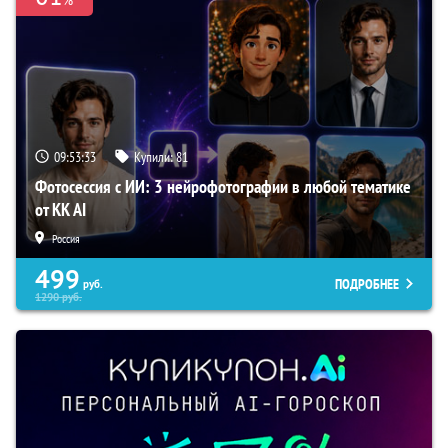
09:53:32
Купили:
81
Фотосессия с ИИ: 3 нейрофотографии в любой тематике
от KK AI
Россия
499
ПОДРОБНЕЕ
руб.
1290
руб.