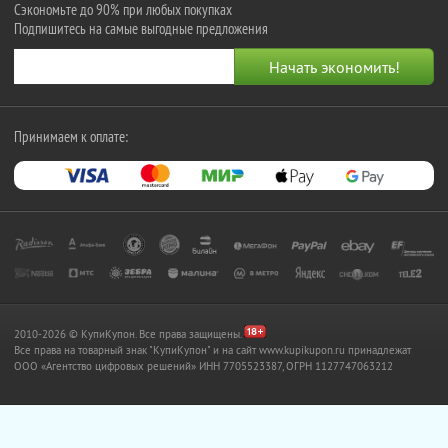
Сэкономьте до 90% при любых покупках
Подпишитесь на самые выгодные предложения
Принимаем к оплате:
2010-2026 © КупиКупон. Все права защищены.
Все права на товарный знак "КупиКупон" и на сайт www.kupikupon.ru принадлежат
OOO «Агентство цифровых решений» ИНН 7705523387, ОГРН 1127747063212