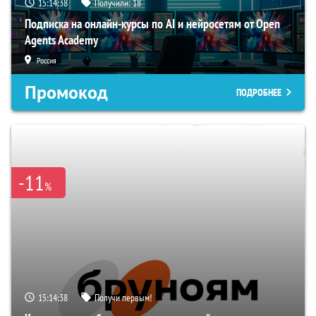
15:14:37
Получили:
18
Подписка на онлайн-курсы по AI и нейросетям от Open
Agents Academy
Россия
Промокод
ПОДРОБНЕЕ
-11
%
15:14:37
Получи первым!