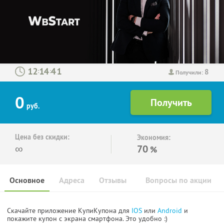
8
:
:
Получили:
0
руб.
Цена без скидки:
Экономия:
∞
70
%
Основное
Адреса
Отзывы
Вопросы по акции
Скачайте приложение КупиКупона для
IOS
или
Android
и
покажите купон с экрана смартфона. Это удобно :)