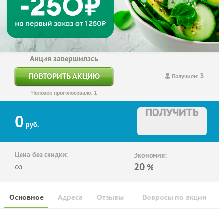
Акция завершилась
3
ПОВТОРИТЬ АКЦИЮ
Получили:
Человек проголосовало: 1
ПОЛУЧИТЬ
0
руб.
Цена без скидки:
Экономия:
∞
20
%
Основное
Адреса
Отзывы
Вопросы по акции