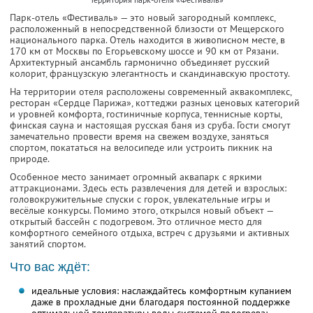
Парк-отель «Фестиваль» — это новый загородный комплекс,
расположенный в непосредственной близости от Мещерского
национального парка. Отель находится в живописном месте, в
170 км от Москвы по Егорьевскому шоссе и 90 км от Рязани.
Архитектурный ансамбль гармонично объединяет русский
колорит, французскую элегантность и скандинавскую простоту.
На территории отеля расположены современный аквакомплекс,
ресторан «Сердце Парижа», коттеджи разных ценовых категорий
и уровней комфорта, гостиничные корпуса, теннисные корты,
финская сауна и настоящая русская баня из сруба. Гости смогут
замечательно провести время на свежем воздухе, заняться
спортом, покататься на велосипеде или устроить пикник на
природе.
Особенное место занимает огромный аквапарк с яркими
аттракционами. Здесь есть развлечения для детей и взрослых:
головокружительные спуски с горок, увлекательные игры и
весёлые конкурсы. Помимо этого, открылся новый объект —
открытый бассейн с подогревом. Это отличное место для
комфортного семейного отдыха, встреч с друзьями и активных
занятий спортом.
Что вас ждёт:
идеальные условия: наслаждайтесь комфортным купанием
даже в прохладные дни благодаря постоянной поддержке