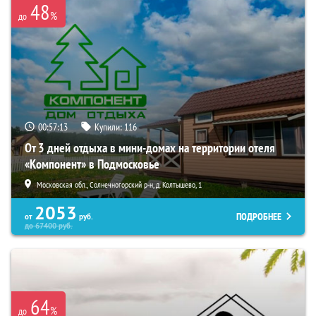
48
%
до
00:57:11
Купили:
116
От 3 дней отдыха в мини-домах на территории отеля
«Компонент» в Подмосковье
Московская обл., Солнечногорский р-н, д. Колтышево, 1
2053
ПОДРОБНЕЕ
от
руб.
до
67400
руб.
64
%
до