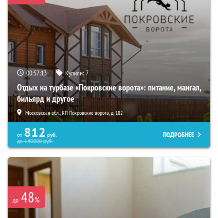
00:57:11
Купили:
7
Отдых на турбазе «Покровские ворота»: питание, мангал,
бильярд и другое
Московская обл., КП Покровские ворота, д. 182
812
ПОДРОБНЕЕ
от
руб.
до
140800
руб.
48
%
до