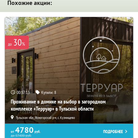
Похожие акции:
30
%
до
00:57:11
Купили:
8
Проживание в домике на выбор в загородном
комплексе «Терруар» в Тульской области
Тульская обл., Ясногорский р-н, с. Кузмищево
4780
ПОДРОБНЕЕ
от
руб.
до
57400
руб.