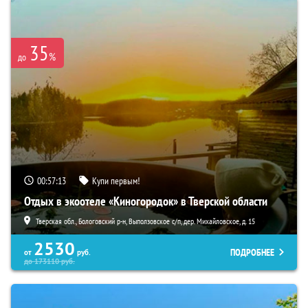
35
%
до
00:57:11
Купи первым!
Отдых в экоотеле «Киногородок» в Тверской области
Тверская обл., Бологовский р-н, Выползовское с/п, дер. Михайловское, д. 15
2530
ПОДРОБНЕЕ
от
руб.
до
173110
руб.