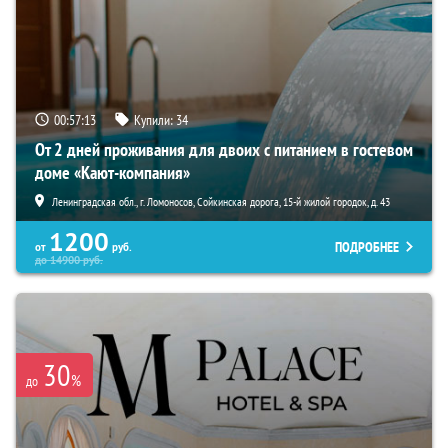
00:57:11
Купили:
34
От 2 дней проживания для двоих с питанием в гостевом
доме «Кают-компания»
Ленинградская обл., г. Ломоносов, Сойкинская дорога, 15-й жилой городок, д. 43
1200
ПОДРОБНЕЕ
от
руб.
до
14900
руб.
30
%
до