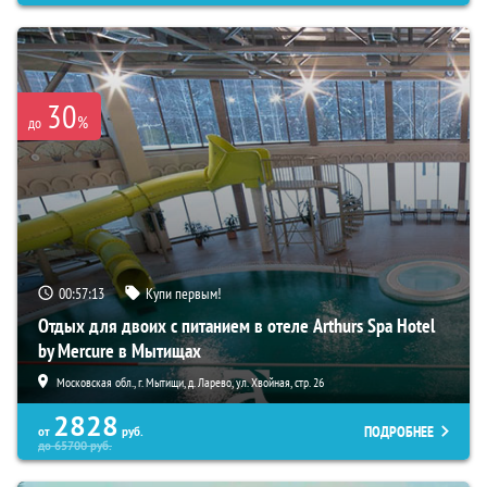
30
%
до
00:57:11
Купи первым!
Отдых для двоих с питанием в отеле Arthurs Spa Hotel
by Mercure в Мытищах
Московская обл., г. Мытищи, д. Ларево, ул. Хвойная, стр. 26
2828
ПОДРОБНЕЕ
от
руб.
до
65700
руб.