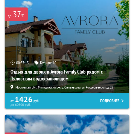
37
%
до
00:57:11
Купили:
10
Отдых для двоих в Avrora Family Club рядом с
Пяловским водохранилищем
Московская обл., Мытищинский р-н, д. Степаньково, ул. Рождественская, д. 25
1426
ПОДРОБНЕЕ
от
руб.
до
60600
руб.