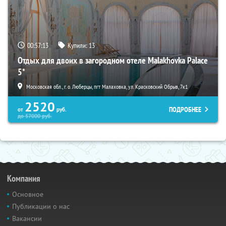
00:57:11
Купили:
13
Отдых для двоих в загородном отеле Malakhovka Palace
5*
Московская обл., г. о. Люберцы, пгт Малаховка, ул. Красковский Обрыв, 7к1
2520
ПОДРОБНЕЕ
от
руб.
до
57000
руб.
Компания
Основное
Публикации о нас
Вакансии