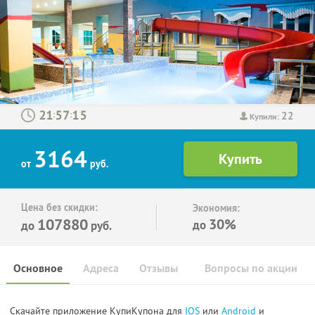
22
:
:
Купили:
3164
от
руб.
Цена без скидки:
Экономия:
107880
30%
до
до
руб.
Основное
Адреса
Отзывы
Вопросы по акции
Скачайте приложение КупиКупона для
IOS
или
Android
и