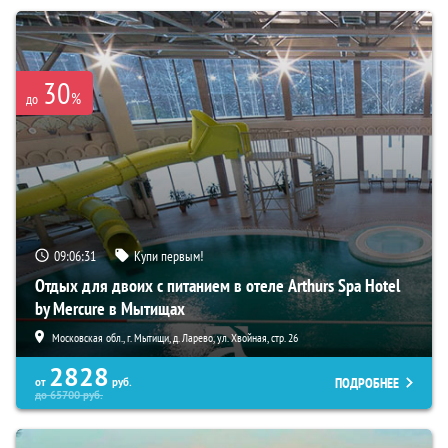
30
%
до
09:06:30
Купи первым!
Отдых для двоих с питанием в отеле Arthurs Spa Hotel
by Mercure в Мытищах
Московская обл., г. Мытищи, д. Ларево, ул. Хвойная, стр. 26
2828
ПОДРОБНЕЕ
от
руб.
до
65700
руб.