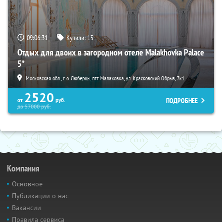
09:06:30
Купили:
13
Отдых для двоих в загородном отеле Malakhovka Palace
5*
Московская обл., г. о. Люберцы, пгт Малаховка, ул. Красковский Обрыв, 7к1
2520
ПОДРОБНЕЕ
от
руб.
до
57000
руб.
Компания
Основное
Публикации о нас
Вакансии
Правила сервиса