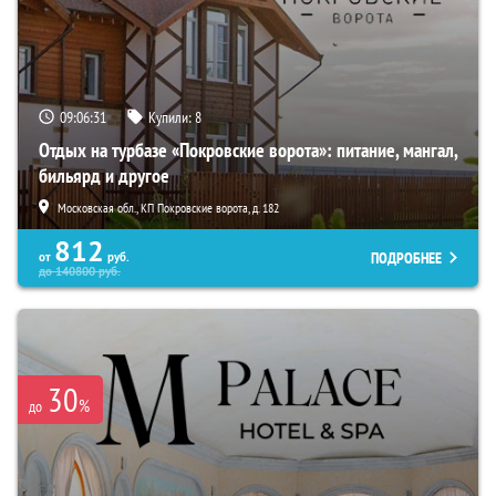
09:06:30
Купили:
8
Отдых на турбазе «Покровские ворота»: питание, мангал,
бильярд и другое
Московская обл., КП Покровские ворота, д. 182
812
ПОДРОБНЕЕ
от
руб.
до
140800
руб.
30
%
до