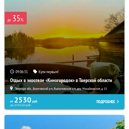
35
%
до
09:06:30
Купи первым!
Отдых в экоотеле «Киногородок» в Тверской области
Тверская обл., Бологовский р-н, Выползовское с/п, дер. Михайловское, д. 15
2530
ПОДРОБНЕЕ
от
руб.
до
173110
руб.