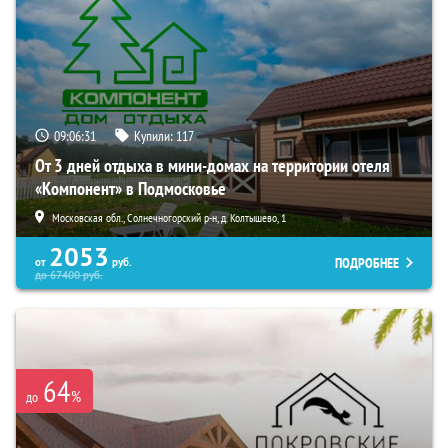
09:06:30
Купили:
117
От 3 дней отдыха в мини-домах на территории отеля
«Компонент» в Подмосковье
Московская обл., Солнечногорский р-н, д. Колтышево, 1
2053
ПОДРОБНЕЕ
от
руб.
до
67400
руб.
64
%
до