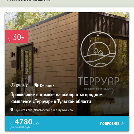
30
%
до
09:06:30
Купили:
8
Проживание в домике на выбор в загородном
комплексе «Терруар» в Тульской области
Тульская обл., Ясногорский р-н, с. Кузмищево
4780
ПОДРОБНЕЕ
от
руб.
до
57400
руб.