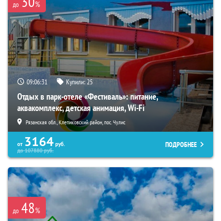
30
%
до
09:06:30
Купили:
25
Отдых в парк-отеле «Фестиваль»: питание,
аквакомплекс, детская анимация, Wi-Fi
Рязанская обл., Клепиковский район, пос. Чулис
3164
ПОДРОБНЕЕ
от
руб.
до
107880
руб.
48
%
до