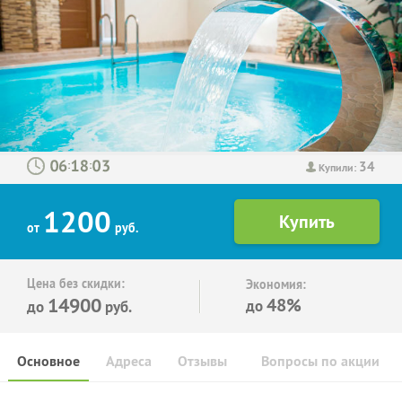
34
:
:
Купили:
1200
от
руб.
Цена без скидки:
Экономия:
14900
48%
до
до
руб.
Основное
Адреса
Отзывы
Вопросы по акции