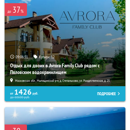
37
%
до
09:06:30
Купили:
12
Отдых для двоих в Avrora Family Club рядом с
Пяловским водохранилищем
Московская обл., Мытищинский р-н, д. Степаньково, ул. Рождественская, д. 25
1426
ПОДРОБНЕЕ
от
руб.
до
60600
руб.