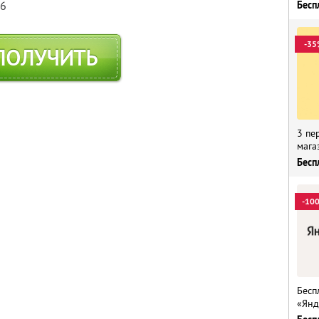
Бесп
76
-35
ПОЛУЧИТЬ
3 пе
мага
Бесп
-10
Бесп
«Янд