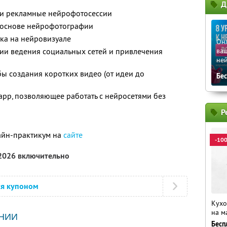
Д
е и рекламные нейрофотосессии
 основе нейрофотографии
ка на нейровизуале
Он
ии ведения социальных сетей и привлечения
ваш
не
ы создания коротких видео (от идеи до
Бе
pp, позволяющее работать с нейросетями без
Р
айн-практикум на
сайте
-10
 2026 включительно
ся купоном
Кухо
на м
НИИ
Бесп