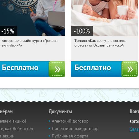
-15
%
-100
%
Авторские онлайн-курсы «Грокаем
Тренинг «Как вернуть в постель
03:10:30
Получили:
4
03:10:30
Получили:
16
английский»
страсть» от Оксаны Бачинской
Россия
Россия
Бесплатно
Бесплатно
тнёрам
Документы
Кон
елаем акцию!
Агентский договор
spro
е, как Вебмастер
Лицензионный договор
Связ
е акции
Публичная оферта