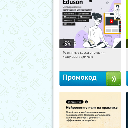
-5
%
Различные курсы от онлайн-
03:10:30
Получили:
2
академии «Эдюсон»
Россия
Промокод