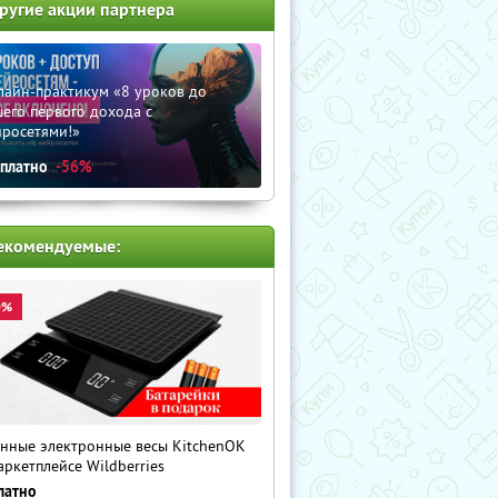
ругие акции партнера
лайн-практикум «8 уроков до
его первого дохода с
йросетями!»
сплатно
-56%
екомендуемые:
0%
нные электронные весы KitchenOK
аркетплейсе Wildberries
латно