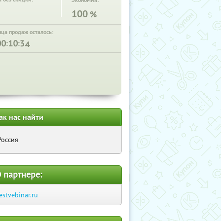
Экономия:
100
%
нца продаж осталось:
:
:
ак нас найти
Россия
 партнере:
estvebinar.ru