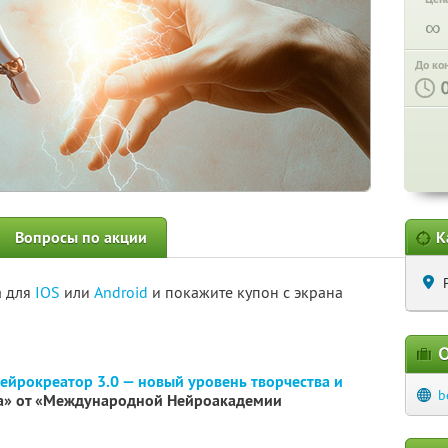
∞
До ко
Вопросы по акции
К
а для
IOS
или
Android
и покажите купон с экрана
О
ейрокреатор 3.0 — новый уровень творчества и
b
а» от «Международной Нейроакадемии