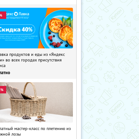
%
авка продуктов и еды из «Яндекс
и» во всех городах присутствия
иса
латно
0%
латный мастер-класс по плетению из
жной лозы