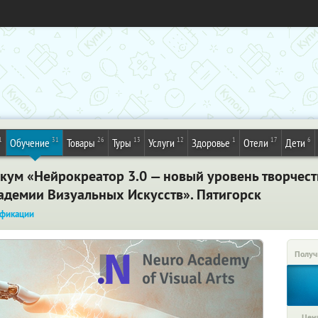
1
31
26
13
12
1
17
6
Обучение
Товары
Туры
Услуги
Здоровье
Отели
Дети
ум «Нейрокреатор 3.0 — новый уровень творчеств
демии Визуальных Искусств». Пятигорск
фикации
Получ
Цена