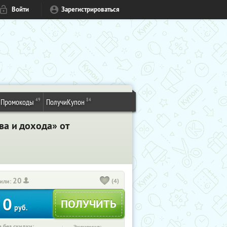
Войти
Зарегистрироваться
49
84
Промокоды
ПолучиКупон
а и дохода» от
20
(4)
или:
0
руб.
 без скидки: