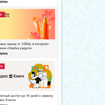
латно
%
рвых заказа от 1000р. в интернет-
зине «Улыбка радуги»
латно
0%
латный доступ до 45 дней к сервису
екс Книги»