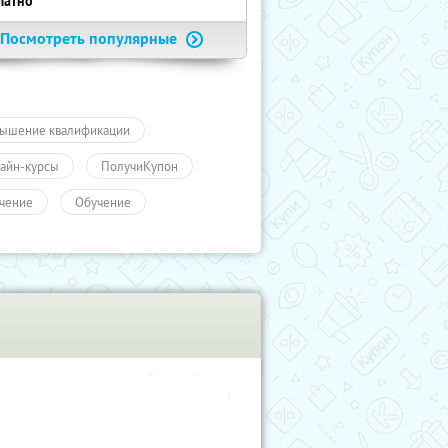
латно
Посмотреть популярные
ышение квалификации
айн-курсы
ПолучиКупон
чение
Обучение