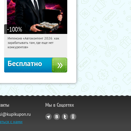
-100
%
Интенсив «Автоконтент 2026: как
03:10:30
Получили:
4
зарабатывать там, где еще нет
Россия
конкурентов»
Бесплатно
такты
Мы в Соцсетях
si@kupikupon.ru
аться с нами