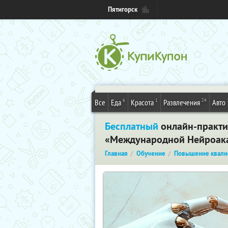
Пятигорск
6
1
24
Все
Еда
Красота
Развлечения
Авто
Бесплатный
онлайн-практик
«Международной Нейроака
Главная
Обучение
Повышение квали