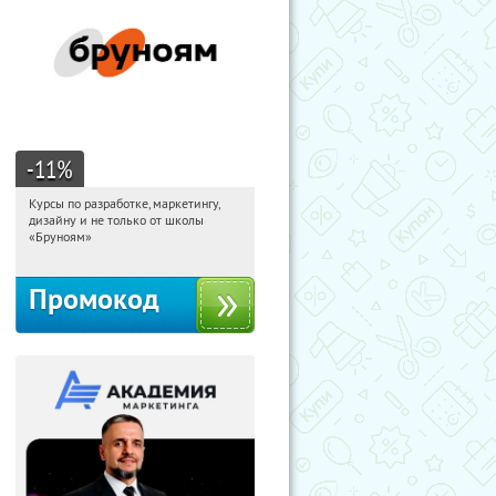
-11
%
Курсы по разработке, маркетингу,
03:10:30
Получи первым!
дизайну и не только от школы
Россия
«Бруноям»
Промокод