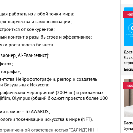
ая работать из любой точки мира;
-40
ля творчества и самореализации;
строиться от конкурентов;
ный контент в разы быстрее и эффективнее;
чки роста твоего бизнеса.
Дост
ионер, Ai-Евангелист):
Лавк
серв
фото»;
Бесп
отографа»;
гентства Нейрофотографии, ректор и создатель
 Визуальных Искусств;
-10
рафических мероприятий (200+ шт) и рекламных
ujifilm, Olympus (общий бюджет проектов более 100
ии в мире – 35AWARDS;
ологии токенизации искусства в мире (NFT).
Бесп
бума
 ограниченной ответственностью “САЛИД”,
ИНН