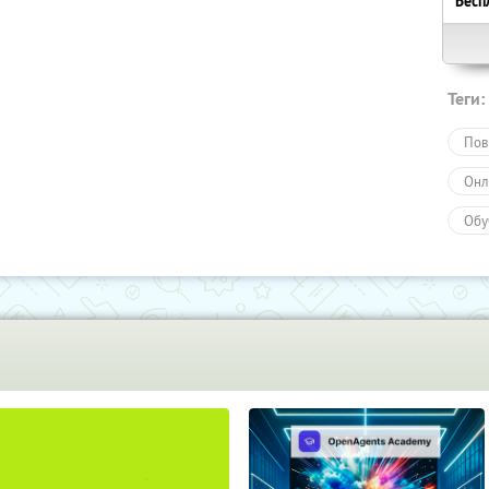
Бесп
Теги:
Пов
Онл
Обу