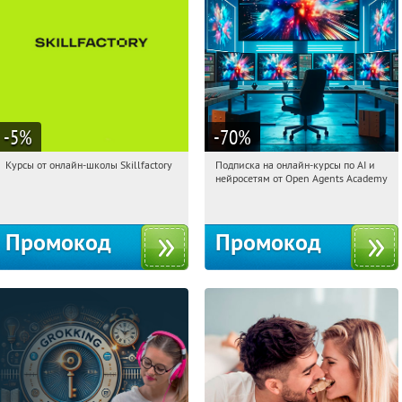
-5
%
-70
%
Курсы от онлайн-школы Skillfactory
Подписка на онлайн-курсы по AI и
03:10:30
Получи первым!
03:10:30
Получили:
18
нейросетям от Open Agents Academy
Россия
Россия
Промокод
Промокод