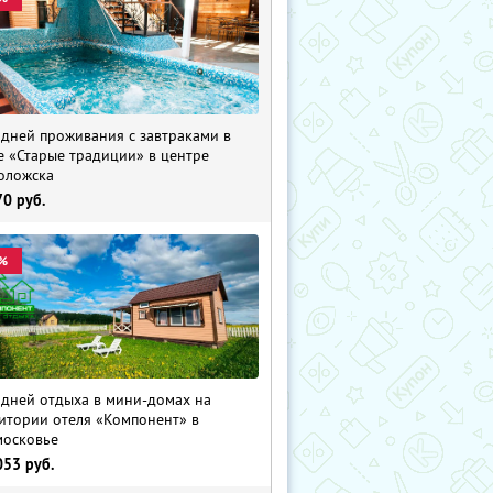
 дней проживания с завтраками в
е «Старые традиции» в центре
оложска
70
руб.
%
 дней отдыха в мини-домах на
итории отеля «Компонент» в
осковье
053
руб.