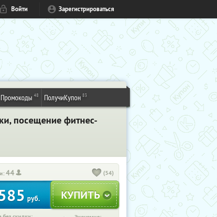
Войти
Зарегистрироваться
48
83
Промокоды
ПолучиКупон
ки, посещение фитнес-
44
(54)
и:
585
руб.
 без скидки: