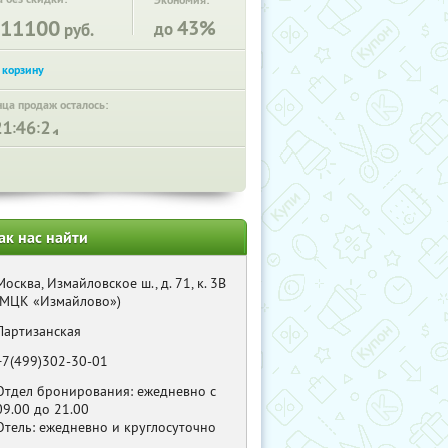
Экономия:
11100
43%
до
руб.
нца продаж осталось:
:
:
ак нас найти
Москва, Измайловское ш., д. 71, к. 3В
(МЦК «Измайлово»)
Партизанская
+7(499)302-30-01
Отдел бронирования: ежедневно с
09.00 до 21.00
Отель: ежедневно и круглосуточно