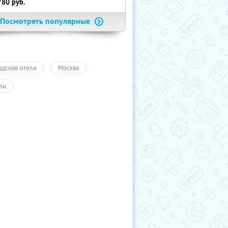
780
руб.
Посмотреть популярные
одские отели
Москва
ли