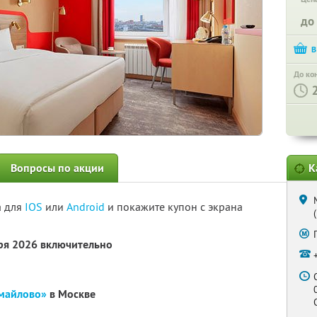
до
До ко
Вопросы по акции
К
а для
IOS
или
Android
и покажите купон с экрана
бря 2026 включительно
змайлово»
в Москве