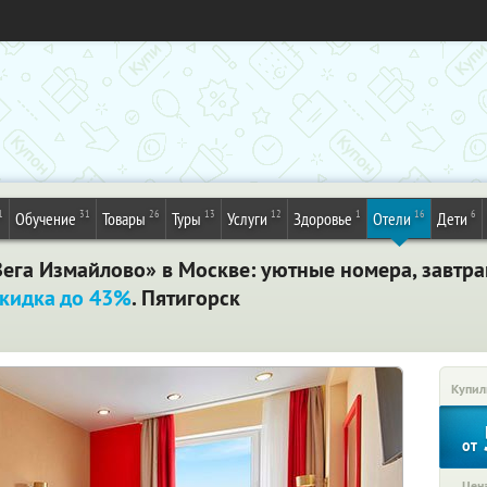
1
31
26
13
12
1
16
6
Обучение
Товары
Туры
Услуги
Здоровье
Отели
Дети
Вега Измайлово» в Москве: уютные номера, завтра
кидка до 43%
. Пятигорск
Купил
от
Цена