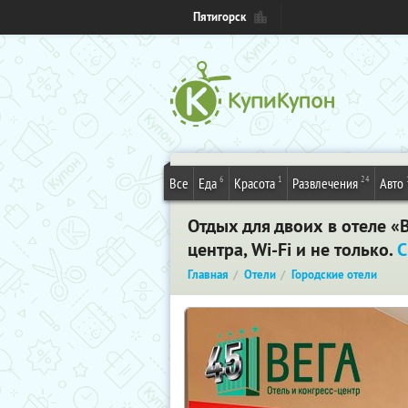
Пятигорск
6
1
24
Все
Еда
Красота
Развлечения
Авто
Отдых для двоих в отеле «
центра, Wi-Fi и не только.
С
Главная
Отели
Городские отели