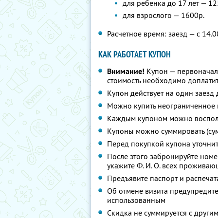
для ребенка до 17 лет — 12
для взрослого — 1600р.
Расчетное время: заезд — с 14.0
КАК РАБОТАЕТ КУПОН
Внимание!
Купон — первоначал
стоимость необходимо доплатит
Купон действует на один заезд 
Можно купить неограниченное 
Каждым купоном можно восполь
Купоны можно суммировать (су
Перед покупкой купона уточни
После этого забронируйте ном
укажите
Ф. И. О.
всех проживающ
Предъявите паспорт и распечат
Об отмене визита предупредите 
использованным
Скидка не суммируется с друг