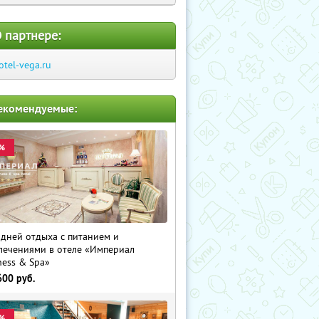
 партнере:
otel-vega.ru
екомендуемые:
%
 дней отдыха с питанием и
лечениями в отеле «Империал
ness & Spa»
600
руб.
%