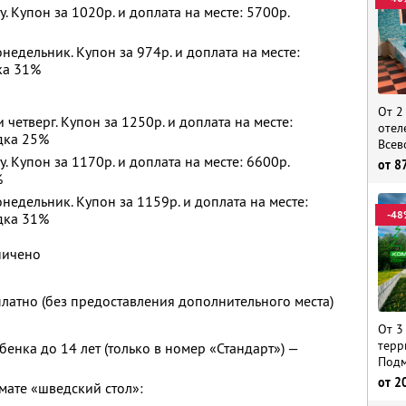
у. Купон за 1020р. и доплата на месте: 5700р.
недельник. Купон за 974р. и доплата на месте:
ка 31%
От 2
и четверг. Купон за 1250р. и доплата на месте:
отел
дка 25%
Всев
у. Купон за 1170р. и доплата на месте: 6600р.
от
8
%
недельник. Купон за 1159р. и доплата на месте:
-48
дка 31%
ничено
платно (без предоставления дополнительного места)
От 3
терр
енка до 14 лет (только в номер «Стандарт») —
Подм
от
2
мате «шведский стол»: