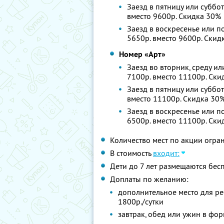
Заезд в пятницу или суббот
вместо 9600р.
Скидка 30%
Заезд в воскресенье или по
5650р. вместо 9600р.
Скид
Номер «Арт»
Заезд во вторник, среду ил
7100р. вместо 11100р.
Ски
Заезд в пятницу или суббот
вместо 11100р.
Скидка 30
Заезд в воскресенье или по
6500р. вместо 11100р.
Ски
Количество мест по акции огра
В стоимость
входит:
Дети до 7 лет размещаются бес
Доплаты по желанию:
дополнительное место для реб
1800р./сутки
завтрак, обед или ужин в фор