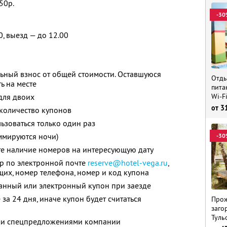
50р.
-30
0, выезд — до 12.00
ьный взнос от общей стоимости. Оставшуюся
Отды
ь на месте
пита
Wi-F
для двоих
от
3
количество купонов
зоваться только один раз
ммируются ночи)
-30
те наличие номеров на интересующую дату
ер по электронной почте
reserve@hotel-vega.ru
,
их, номер телефона, номер и код купона
анный или электронный купон при заезде
за 24 дня, иначе купон будет считаться
Прож
заго
Туль
ими спецпредложениями компании