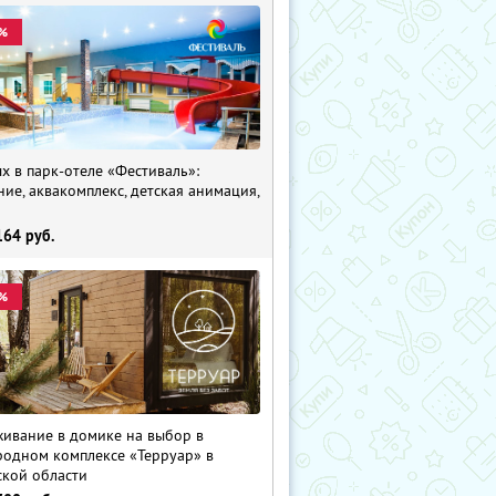
%
х в парк-отеле «Фестиваль»:
ние, аквакомплекс, детская анимация,
i
164
руб.
%
ивание в домике на выбор в
родном комплексе «Терруар» в
ской области