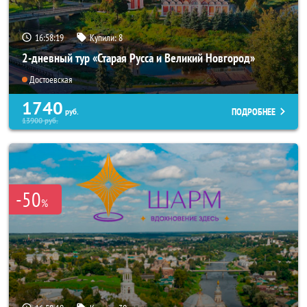
16:58:19
Купили:
8
2-дневный тур «Старая Русса и Великий Новгород»
Достоевская
1740
ПОДРОБНЕЕ
руб.
13900
руб.
-50
%