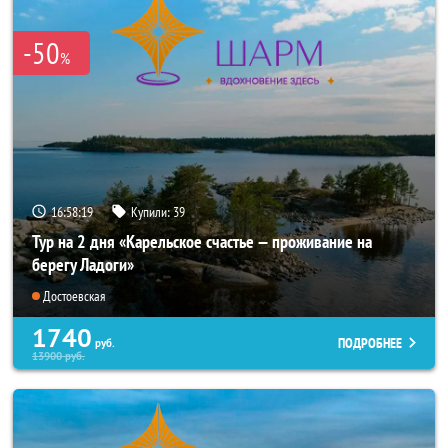
-50
%
16:58:19
Купили:
39
Тур на 2 дня «Карельское счастье — проживание на
берегу Ладоги»
Достоевская
1740
ПОДРОБНЕЕ
руб.
13900
руб.