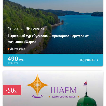
16:58:19
Купили:
48
1-дневный тур «Рускеала — мраморное царство» от
компании «Шарм»
Достоевская
490
ПОДРОБНЕЕ
руб.
3900
руб.
-50
%