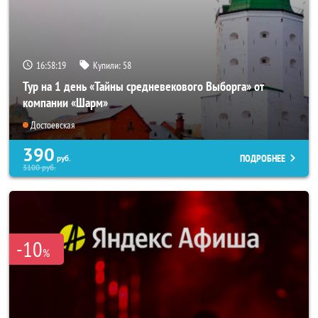
16:58:19
Купили:
58
Тур на 1 день «Тайны средневекового Выборга» от
компании «Шарм»
Достоевская
390
ПОДРОБНЕЕ
руб.
3100
руб.
-10
%