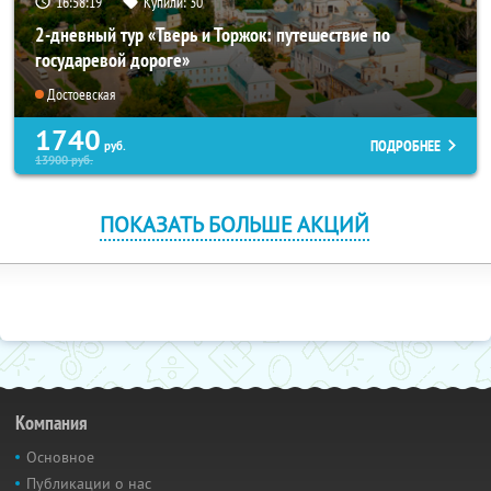
16:58:19
Купили:
30
2-дневный тур «Тверь и Торжок: путешествие по
государевой дороге»
Достоевская
1740
ПОДРОБНЕЕ
руб.
13900
руб.
ПОКАЗАТЬ БОЛЬШЕ АКЦИЙ
Компания
Основное
Публикации о нас