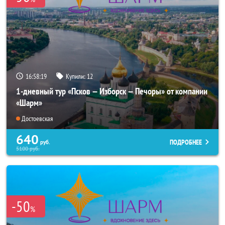
16:58:19
Купили:
12
1-дневный тур «Псков — Изборск — Печоры» от компании
«Шарм»
Достоевская
640
ПОДРОБНЕЕ
руб.
5100
руб.
-50
%