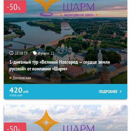
-50
%
16:58:19
Купили:
22
1-дневный тур «Великий Новгород — сердце земли
русской» от компании «Шарм»
Достоевская
420
ПОДРОБНЕЕ
руб.
3300
руб.
-50
%