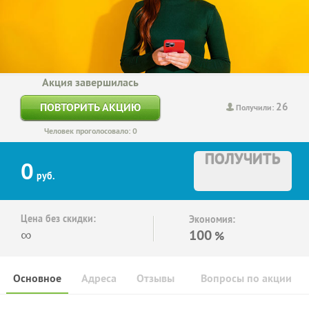
Акция завершилась
26
ПОВТОРИТЬ АКЦИЮ
Получили:
Человек проголосовало: 0
ПОЛУЧИТЬ
0
руб.
Цена без скидки:
Экономия:
∞
100
%
Основное
Адреса
Отзывы
Вопросы по акции