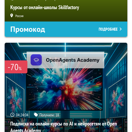
Курсы от онлайн-школы Skillfactory
Россия
Промокод
ПОДРОБНЕЕ
-70
%
04:24:03
Получили:
18
Подписка на онлайн-курсы по AI и нейросетям от Open
Agents Academy