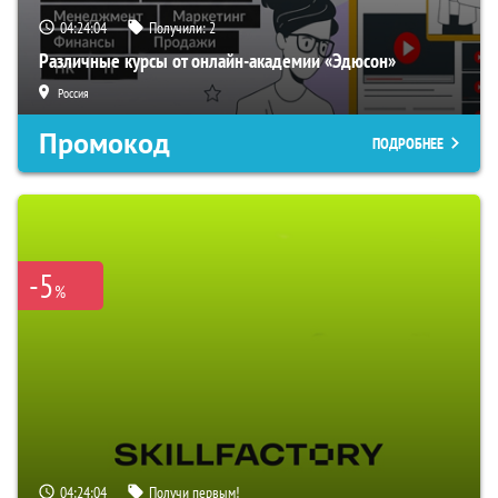
04:24:03
Получили:
2
Различные курсы от онлайн-академии «Эдюсон»
Россия
Промокод
ПОДРОБНЕЕ
-5
%
04:24:03
Получи первым!