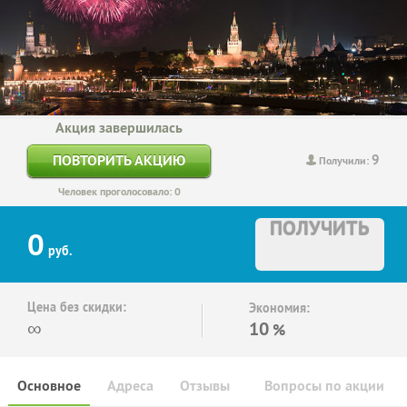
Акция завершилась
9
ПОВТОРИТЬ АКЦИЮ
Получили:
Человек проголосовало: 0
ПОЛУЧИТЬ
0
руб.
Цена без скидки:
Экономия:
∞
10
%
Основное
Адреса
Отзывы
Вопросы по акции