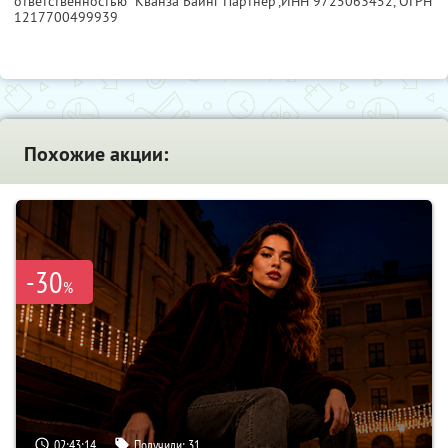
ответственностью "Кванза Баинг Партнер",
ИНН 9725063452
, ОГРН
1217700499939
Похожие акции:
-30
%
02:43:14
Получили:
31