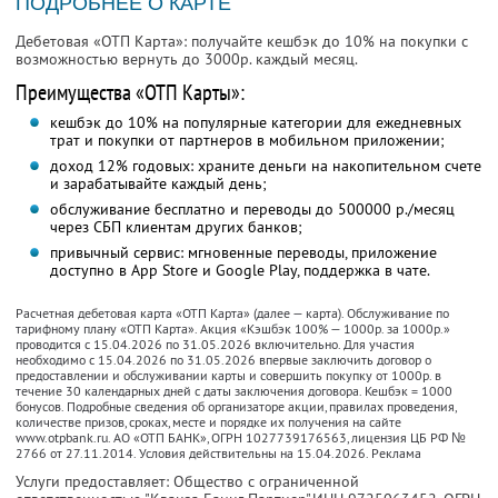
ПОДРОБНЕЕ О КАРТЕ
Дебетовая «ОТП Карта»: получайте кешбэк до 10% на покупки с
возможностью вернуть до 3000р. каждый месяц.
Преимущества «ОТП Карты»:
кешбэк до 10% на популярные категории для ежедневных
трат и покупки от партнеров в мобильном приложении;
доход 12% годовых: храните деньги на накопительном счете
и зарабатывайте каждый день;
обслуживание бесплатно и переводы до 500000 р./месяц
через СБП клиентам других банков;
привычный сервис: мгновенные переводы, приложение
доступно в App Store и Google Play, поддержка в чате.
Расчетная дебетовая карта «ОТП Карта» (далее — карта). Обслуживание по
тарифному плану «ОТП Карта». Акция «Кэшбэк 100% — 1000р. за 1000р.»
проводится с 15.04.2026 по 31.05.2026 включительно. Для участия
необходимо с 15.04.2026 по 31.05.2026 впервые заключить договор о
предоставлении и обслуживании карты и совершить покупку от 1000р. в
течение 30 календарных дней с даты заключения договора. Кешбэк = 1000
бонусов. Подробные сведения об организаторе акции, правилах проведения,
количестве призов, сроках, месте и порядке их получения на сайте
www.otpbank.ru. АО «ОТП БАНК», ОГРН 1027739176563, лицензия ЦБ РФ №
2766 от 27.11.2014. Условия действительны на 15.04.2026. Реклама
Услуги предоставляет: Общество с ограниченной