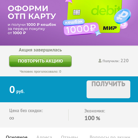
Акция завершилась
220
ПОВТОРИТЬ АКЦИЮ
Получили:
Человек проголосовало: 0
ПОЛУЧИТЬ
0
руб.
Цена без скидки:
Экономия:
∞
100
%
Основное
Адреса
Отзывы
Вопросы по акции